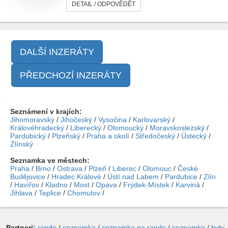
DETAIL / ODPOVĚDĚT
DALŠÍ INZERÁTY
PŘEDCHOZÍ INZERÁTY
Seznámení v krajích:
Jihomoravský
/
Jihočeský
/
Vysočina
/
Karlovarský
/
Královéhradecký
/
Liberecký
/
Olomoucký
/
Moravskoslezský
/
Pardubický
/
Plzeňský
/
Praha a okolí
/
Středočeský
/
Ústecký
/
Zlínský
Seznamka ve městech:
Praha
/
Brno
/
Ostrava
/
Plzeň
/
Liberec
/
Olomouc
/
České
Budějovice
/
Hradec Králové
/
Ústí nad Labem
/
Pardubice
/
Zlín
/
Havířov
/
Kladno
/
Most
/
Opava
/
Frýdek-Místek
/
Karviná
/
Jihlava
/
Teplice
/
Chomutov
/
Partneri:
rande
/
seznamka
/
seznamka na rande
/
seznamka
/
byty