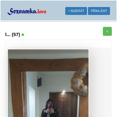
+ INZERÁT
PŘIHLÁSIT
<
l...
(57)