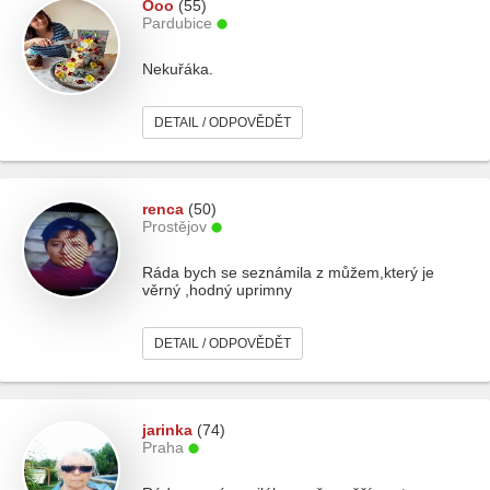
Ooo
(55)
Pardubice
Nekuřáka.
DETAIL / ODPOVĚDĚT
renca
(50)
Prostějov
Ráda bych se seznámila z můžem,který je
věrný ,hodný uprimny
DETAIL / ODPOVĚDĚT
jarinka
(74)
Praha