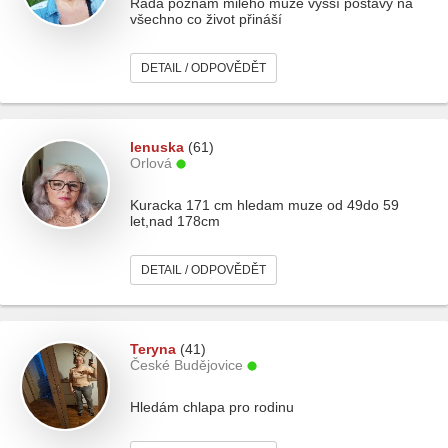
Ráda poznám milého muže vyšší postavy na
všechno co život přináší
DETAIL / ODPOVĚDĚT
lenuska
(61)
Orlová
Kuracka 171 cm hledam muze od 49do 59
let,nad 178cm
DETAIL / ODPOVĚDĚT
Teryna
(41)
České Budějovice
Hledám chlapa pro rodinu