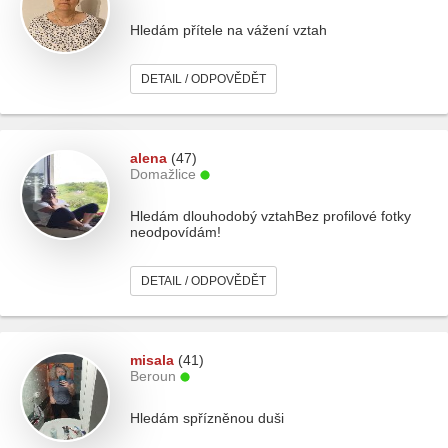
Hledám přítele na vážení vztah
DETAIL / ODPOVĚDĚT
alena
(47)
Domažlice
Hledám dlouhodobý vztahBez profilové fotky
neodpovídám!
DETAIL / ODPOVĚDĚT
misala
(41)
Beroun
Hledám spřízněnou duši