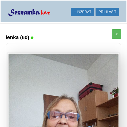
+ INZERÁT
PŘIHLÁSIT
<
lenka
(60)