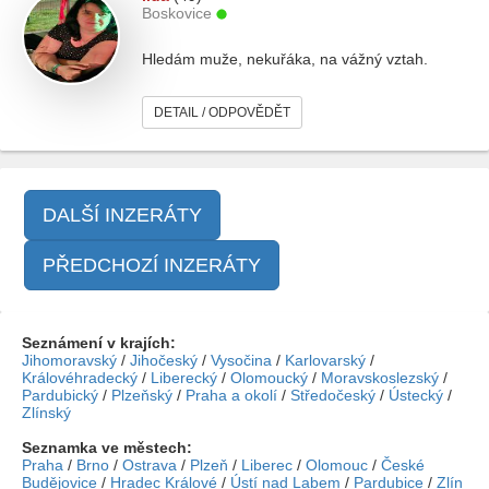
Boskovice
Hledám muže, nekuřáka, na vážný vztah.
DETAIL / ODPOVĚDĚT
DALŠÍ INZERÁTY
PŘEDCHOZÍ INZERÁTY
Seznámení v krajích:
Jihomoravský
/
Jihočeský
/
Vysočina
/
Karlovarský
/
Královéhradecký
/
Liberecký
/
Olomoucký
/
Moravskoslezský
/
Pardubický
/
Plzeňský
/
Praha a okolí
/
Středočeský
/
Ústecký
/
Zlínský
Seznamka ve městech:
Praha
/
Brno
/
Ostrava
/
Plzeň
/
Liberec
/
Olomouc
/
České
Budějovice
/
Hradec Králové
/
Ústí nad Labem
/
Pardubice
/
Zlín