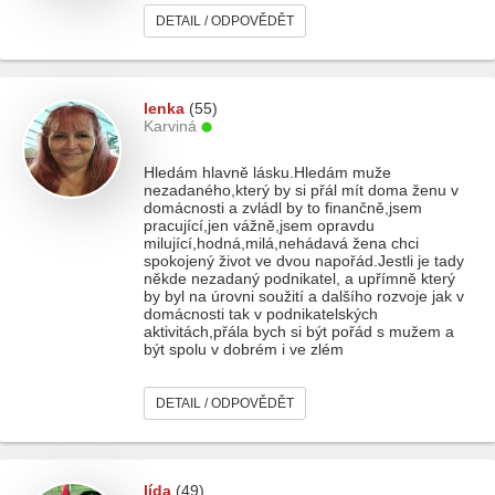
DETAIL / ODPOVĚDĚT
lenka
(55)
Karviná
Hledám hlavně lásku.Hledám muže
nezadaného,který by si přál mít doma ženu v
domácnosti a zvládl by to finančně,jsem
pracující,jen vážně,jsem opravdu
milující,hodná,milá,nehádavá žena chci
spokojený život ve dvou napořád.Jestli je tady
někde nezadaný podnikatel, a upřímně který
by byl na úrovni soužití a dalšího rozvoje jak v
domácnosti tak v podnikatelských
aktivitách,přála bych si být pořád s mužem a
být spolu v dobrém i ve zlém
DETAIL / ODPOVĚDĚT
lída
(49)