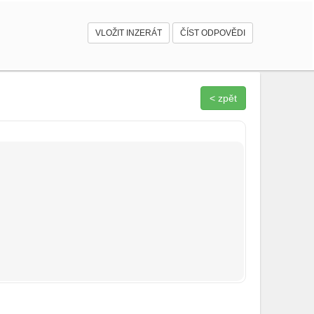
VLOŽIT INZERÁT
ČÍST ODPOVĚDI
< zpět