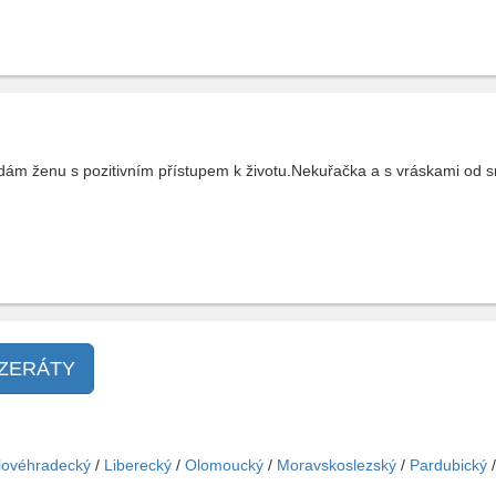
edám ženu s pozitivním přístupem k životu.Nekuřačka a s vráskami od 
NZERÁTY
lovéhradecký
/
Liberecký
/
Olomoucký
/
Moravskoslezský
/
Pardubický