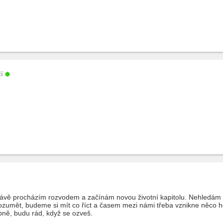
í
rávě procházím rozvodem a začínám novou životní kapitolu. Nehledám
ozumět, budeme si mít co říct a časem mezi námi třeba vznikne něco h
ně, budu rád, když se ozveš.