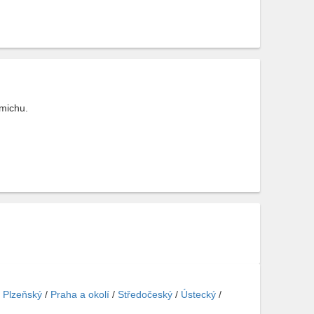
smichu.
/
Plzeňský
/
Praha a okolí
/
Středočeský
/
Ústecký
/