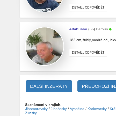
DETAIL / ODPOVĚDĚT
Alfabusso
(56)
Beroun
182 cm,štíhlý,modré oči, hl
DETAIL / ODPOVĚDĚT
DALŠÍ INZERÁTY
PŘEDCHOZÍ I
Seznámení v krajích:
Jihomoravský
/
Jihočeský
/
Vysočina
/
Karlovarský
/
Krá
Zlínský