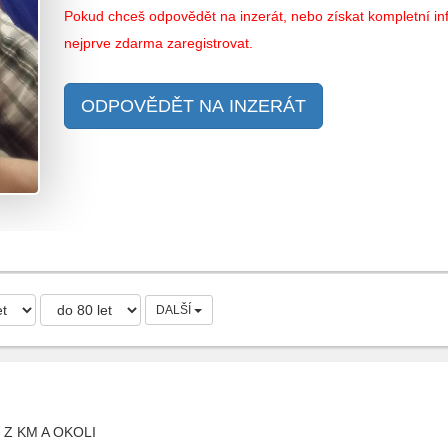
Pokud chceš odpovědět na inzerát, nebo získat kompletní inf
nejprve zdarma zaregistrovat.
ODPOVĚDĚT NA INZERÁT
DALŠÍ
 Z KM A OKOLI