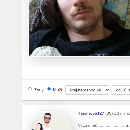
Ženy
Muži
Kasanova127
(35)
Žďár na
Něco o mě .................... :-p 