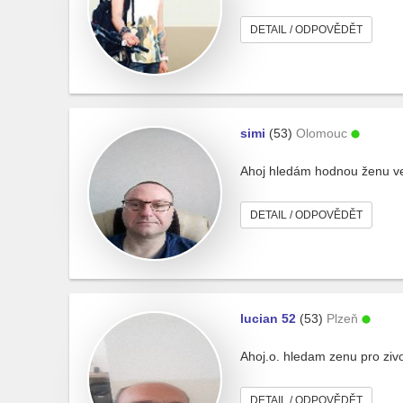
DETAIL / ODPOVĚDĚT
simi
(53)
Olomouc
Ahoj hledám hodnou ženu ve
DETAIL / ODPOVĚDĚT
lucian 52
(53)
Plzeň
Ahoj.o. hledam zenu pro zivot
DETAIL / ODPOVĚDĚT