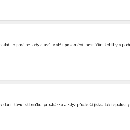
potká, to proč ne tady a teď. Malé upozornění, nesnáším koblihy a po
ani, kávu, skleničku, procházku a když přeskočí jiskra tak i spolecny ž