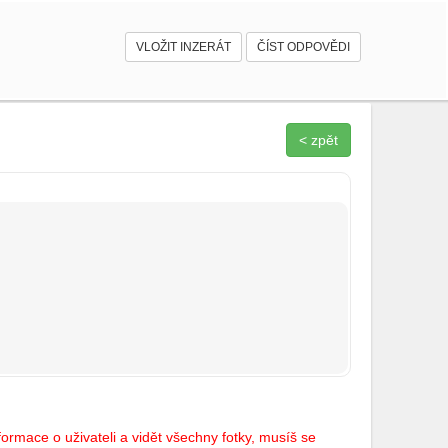
VLOŽIT INZERÁT
ČÍST ODPOVĚDI
< zpět
ormace o uživateli a vidět všechny fotky, musíš se