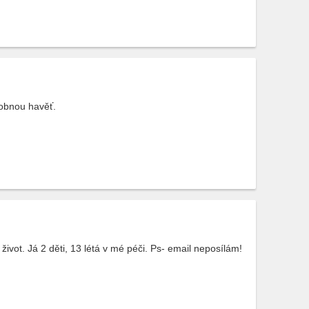
dobnou havěť.
ivot. Já 2 děti, 13 létá v mé péči. Ps- email neposílám!