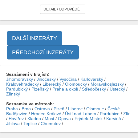
DETAIL / ODPOVĚDĚT
DALŠÍ INZERÁTY
PŘEDCHOZÍ INZERÁTY
Seznámení v krajích:
Jihomoravský
/
Jihočeský
/
Vysočina
/
Karlovarský
/
Královéhradecký
/
Liberecký
/
Olomoucký
/
Moravskoslezský
/
Pardubický
/
Plzeňský
/
Praha a okolí
/
Středočeský
/
Ústecký
/
Zlínský
Seznamka ve městech:
Praha
/
Brno
/
Ostrava
/
Plzeň
/
Liberec
/
Olomouc
/
České
Budějovice
/
Hradec Králové
/
Ústí nad Labem
/
Pardubice
/
Zlín
/
Havířov
/
Kladno
/
Most
/
Opava
/
Frýdek-Místek
/
Karviná
/
Jihlava
/
Teplice
/
Chomutov
/