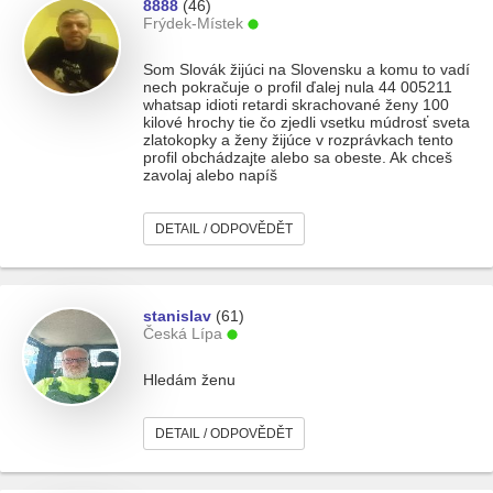
8888
(46)
Frýdek-Místek
Som Slovák žijúci na Slovensku a komu to vadí
nech pokračuje o profil ďalej nula 44 005211
whatsap idioti retardi skrachované ženy 100
kilové hrochy tie čo zjedli vsetku múdrosť sveta
zlatokopky a ženy žijúce v rozprávkach tento
profil obchádzajte alebo sa obeste. Ak chceš
zavolaj alebo napíš
DETAIL / ODPOVĚDĚT
stanislav
(61)
Česká Lípa
Hledám ženu
DETAIL / ODPOVĚDĚT