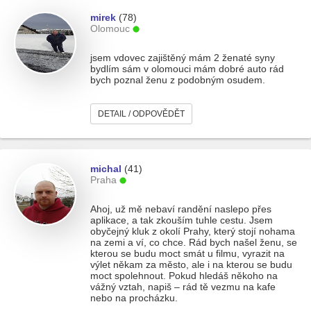
mirek
(78)
Olomouc
jsem vdovec zajištěný mám 2 ženaté syny
bydlím sám v olomouci mám dobré auto rád
bych poznal ženu z podobným osudem.
DETAIL / ODPOVĚDĚT
michal
(41)
Praha
Ahoj, už mě nebaví randění naslepo přes
aplikace, a tak zkouším tuhle cestu. Jsem
obyčejný kluk z okolí Prahy, který stojí nohama
na zemi a ví, co chce. Rád bych našel ženu, se
kterou se budu moct smát u filmu, vyrazit na
výlet někam za město, ale i na kterou se budu
moct spolehnout. Pokud hledáš někoho na
vážný vztah, napiš – rád tě vezmu na kafe
nebo na procházku.