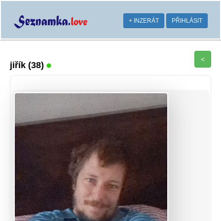
+ INZERÁT
PŘIHLÁSIT
<
jiřík
(38)