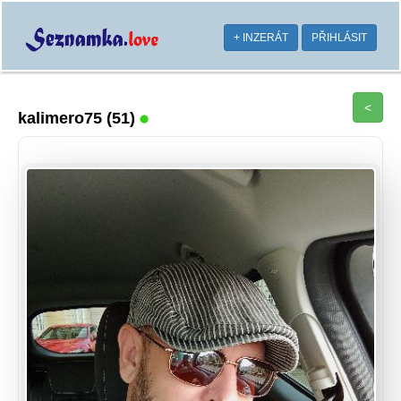
+ INZERÁT
PŘIHLÁSIT
<
kalimero75
(51)