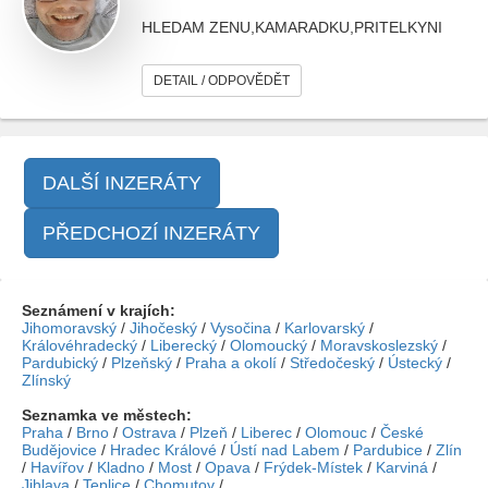
HLEDAM ZENU,KAMARADKU,PRITELKYNI
DETAIL / ODPOVĚDĚT
DALŠÍ INZERÁTY
PŘEDCHOZÍ INZERÁTY
Seznámení v krajích:
Jihomoravský
/
Jihočeský
/
Vysočina
/
Karlovarský
/
Královéhradecký
/
Liberecký
/
Olomoucký
/
Moravskoslezský
/
Pardubický
/
Plzeňský
/
Praha a okolí
/
Středočeský
/
Ústecký
/
Zlínský
Seznamka ve městech:
Praha
/
Brno
/
Ostrava
/
Plzeň
/
Liberec
/
Olomouc
/
České
Budějovice
/
Hradec Králové
/
Ústí nad Labem
/
Pardubice
/
Zlín
/
Havířov
/
Kladno
/
Most
/
Opava
/
Frýdek-Místek
/
Karviná
/
Jihlava
/
Teplice
/
Chomutov
/