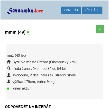
+ INZERÁT
PŘIHLÁSIT
<
mmm
(49)
muž (49 let)
Bydlí ve městě Přerov (Olomoucký kraj)
hledá ženu věkem od 34 do 54 let
svobodný, 2 děti, nekuřák, střední škola
výška: 179cm, váha: 94kg
dnes aktivní
ODPOVĚDĚT NA INZERÁT