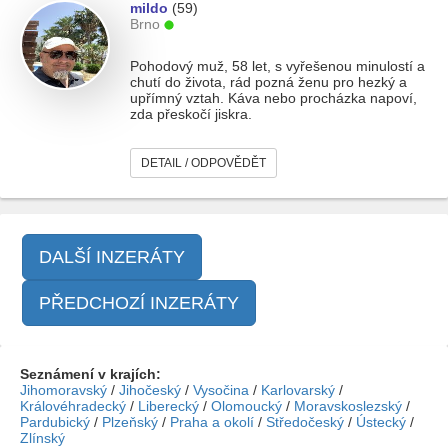
mildo
(59)
Brno
Pohodový muž, 58 let, s vyřešenou minulostí a
chutí do života, rád pozná ženu pro hezký a
upřímný vztah. Káva nebo procházka napoví,
zda přeskočí jiskra.
DETAIL / ODPOVĚDĚT
DALŠÍ INZERÁTY
PŘEDCHOZÍ INZERÁTY
Seznámení v krajích:
Jihomoravský
/
Jihočeský
/
Vysočina
/
Karlovarský
/
Královéhradecký
/
Liberecký
/
Olomoucký
/
Moravskoslezský
/
Pardubický
/
Plzeňský
/
Praha a okolí
/
Středočeský
/
Ústecký
/
Zlínský