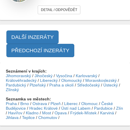
DETAIL / ODPOVĚDĚT
DALŠÍ INZERÁTY
PŘEDCHOZÍ INZERÁTY
Seznámení v krajích:
Jihomoravský
/
Jihočeský
/
Vysočina
/
Karlovarský
/
Královéhradecký
/
Liberecký
/
Olomoucký
/
Moravskoslezský
/
Pardubický
/
Plzeňský
/
Praha a okolí
/
Středočeský
/
Ústecký
/
Zlínský
Seznamka ve městech:
Praha
/
Brno
/
Ostrava
/
Plzeň
/
Liberec
/
Olomouc
/
České
Budějovice
/
Hradec Králové
/
Ústí nad Labem
/
Pardubice
/
Zlín
/
Havířov
/
Kladno
/
Most
/
Opava
/
Frýdek-Místek
/
Karviná
/
Jihlava
/
Teplice
/
Chomutov
/