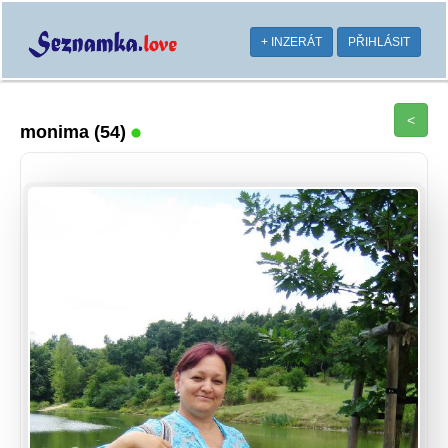
+ INZERÁT
PŘIHLÁSIT
<
monima
(54)