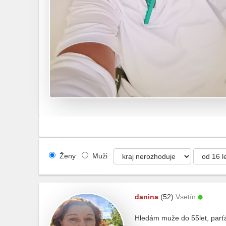
Ženy
Muži
danina
(52)
Vsetín
Hledám muže do 55let, parťá