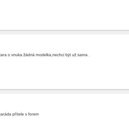
tara o vnuka žádná modelka,nechci být už sama .
aráda přítele s forem