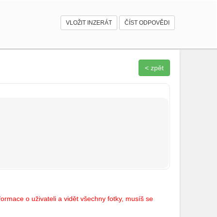
VLOŽIT INZERÁT
ČÍST ODPOVĚDI
< zpět
ormace o uživateli a vidět všechny fotky, musíš se