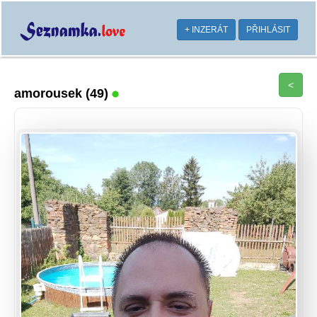
+ INZERÁT
PŘIHLÁSIT
<
amorousek
(49)