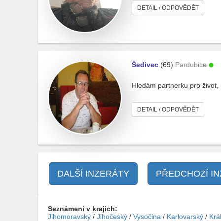
DETAIL / ODPOVĚDĚT
Šedivec
(69)
Pardubice
Hledám partnerku pro život, 
DETAIL / ODPOVĚDĚT
DALŠÍ INZERÁTY
PŘEDCHOZÍ I
Seznámení v krajích:
Jihomoravský
/
Jihočeský
/
Vysočina
/
Karlovarský
/
Krá