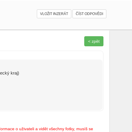
VLOŽIT INZERÁT
ČÍST ODPOVĚDI
< zpět
ecký kraj)
ormace o uživateli a vidět všechny fotky, musíš se