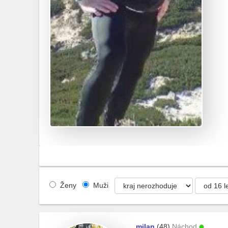
Ženy
Muži
milan
(48)
Náchod