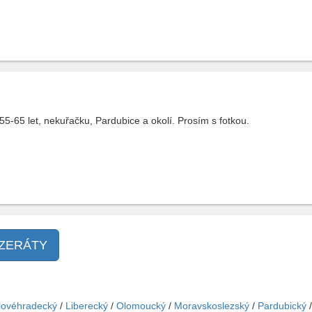
55-65 let, nekuřačku, Pardubice a okolí. Prosím s fotkou.
NZERÁTY
lovéhradecký
/
Liberecký
/
Olomoucký
/
Moravskoslezský
/
Pardubický