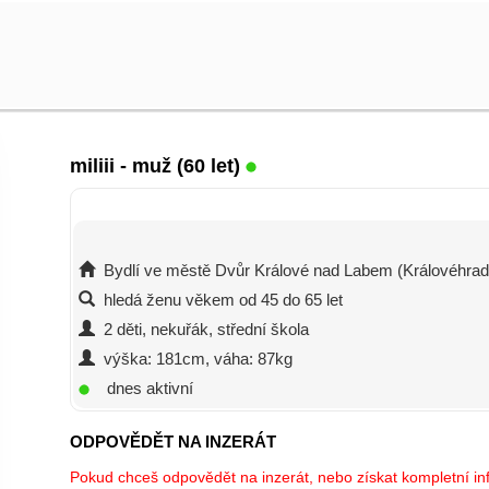
miliii
- muž (60 let)
Bydlí ve městě Dvůr Králové nad Labem (Královéhrad
hledá ženu věkem od 45 do 65 let
2 děti, nekuřák, střední škola
výška: 181cm, váha: 87kg
dnes aktivní
ODPOVĚDĚT NA INZERÁT
Pokud chceš odpovědět na inzerát, nebo získat kompletní inf