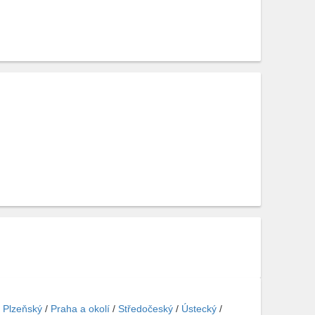
/
Plzeňský
/
Praha a okolí
/
Středočeský
/
Ústecký
/