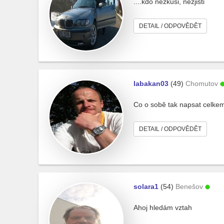
....kdo nezkusi, nezjisti
DETAIL / ODPOVĚDĚT
labakan03
(49)
Chomutov
Co o sobě tak napsat celkem
DETAIL / ODPOVĚDĚT
solara1
(54)
Benešov
Ahoj hledám vztah