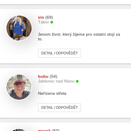
iris
(69)
Tábor
Jenom život, který žijeme pro ostatní stojí za
to.
DETAIL / ODPOVĚDĚT
bubu
(54)
Jablonec nad Nisou
Neřízena střela
DETAIL / ODPOVĚDĚT
macek
(50)