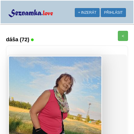
+ INZERÁT
PŘIHLÁSIT
<
dáša
(72)