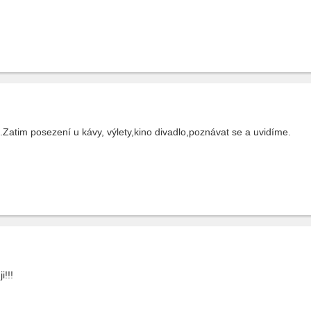
atim posezení u kávy, výlety,kino divadlo,poznávat se a uvidíme.
i!!!