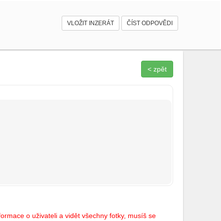
VLOŽIT INZERÁT
ČÍST ODPOVĚDI
< zpět
ormace o uživateli a vidět všechny fotky, musíš se