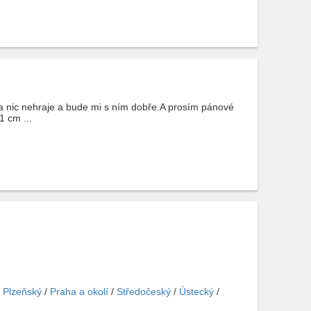
 nic nehraje a bude mi s ním dobře.A prosím pánové
 cm ...
/
Plzeňský
/
Praha a okolí
/
Středočeský
/
Ústecký
/