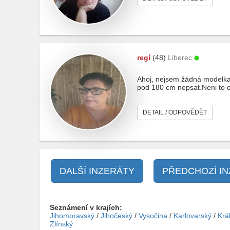
regí
(48)
Liberec
Ahoj, nejsem žádná modelka
pod 180 cm nepsat.Neni to o
DETAIL / ODPOVĚDĚT
DALŠÍ INZERÁTY
PŘEDCHOZÍ I
Seznámení v krajích:
Jihomoravský
/
Jihočeský
/
Vysočina
/
Karlovarský
/
Krá
Zlínský