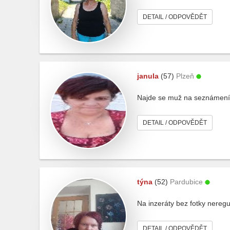
DETAIL / ODPOVĚDĚT
janula
(57)
Plzeň
Najde se muž na seznámení.Z
DETAIL / ODPOVĚDĚT
týna
(52)
Pardubice
Na inzeráty bez fotky nereguj
DETAIL / ODPOVĚDĚT