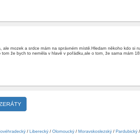
, ale mozek a srdce mám na správném místě.Hledam někoho kdo si na
 tom že bych to neměla v hlavě v pořádku,ale o tom, že sama mám 181
NZERÁTY
lovéhradecký
/
Liberecký
/
Olomoucký
/
Moravskoslezský
/
Pardubický