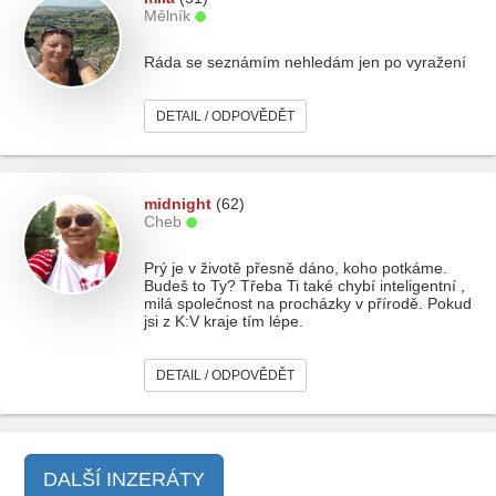
Mělník
Ráda se seznámím nehledám jen po vyražení
DETAIL / ODPOVĚDĚT
midnight
(62)
Cheb
Prý je v životě přesně dáno, koho potkáme.
Budeš to Ty? Třeba Ti také chybí inteligentní ,
milá společnost na procházky v přírodě. Pokud
jsi z K:V kraje tím lépe.
DETAIL / ODPOVĚDĚT
DALŠÍ INZERÁTY