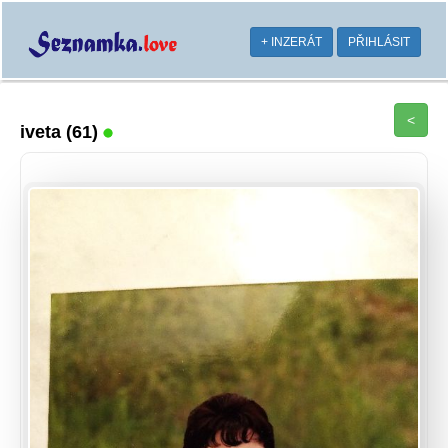
+ INZERÁT
PŘIHLÁSIT
<
iveta
(61)