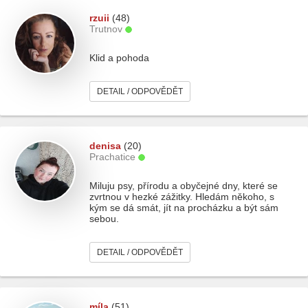
rzuii
(48)
Trutnov
Klid a pohoda
DETAIL / ODPOVĚDĚT
denisa
(20)
Prachatice
Miluju psy, přírodu a obyčejné dny, které se
zvrtnou v hezké zážitky. Hledám někoho, s
kým se dá smát, jít na procházku a být sám
sebou.
DETAIL / ODPOVĚDĚT
míla
(51)