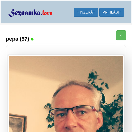
+ INZERÁT
PŘIHLÁSIT
<
pepa
(57)