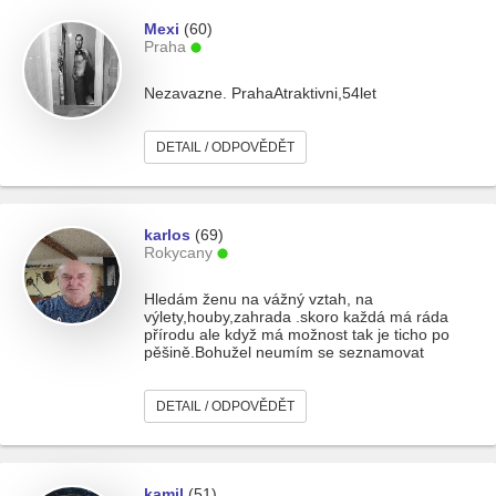
Mexi
(60)
Praha
Nezavazne. PrahaAtraktivni,54let
DETAIL / ODPOVĚDĚT
karlos
(69)
Rokycany
Hledám ženu na vážný vztah, na
výlety,houby,zahrada .skoro každá má ráda
přírodu ale když má možnost tak je ticho po
pěšině.Bohužel neumím se seznamovat
DETAIL / ODPOVĚDĚT
kamil
(51)