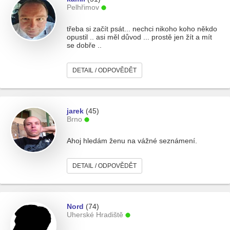
Pelhřimov
třeba si začít psát... nechci nikoho koho někdo
opustil .. asi měl důvod ... prostě jen žít a mít
se dobře ..
DETAIL / ODPOVĚDĚT
jarek
(45)
Brno
Ahoj hledám ženu na vážné seznámení.
DETAIL / ODPOVĚDĚT
Nord
(74)
Uherské Hradiště