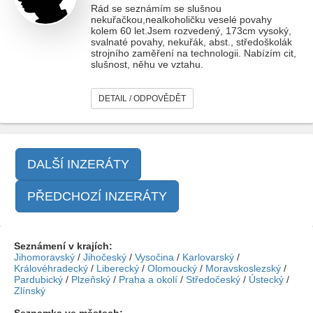
Rád se seznámím se slušnou
nekuřačkou,nealkoholičku veselé povahy
kolem 60 let.Jsem rozvedený, 173cm vysoký,
svalnaté povahy, nekuřák, abst., středoškolák
strojního zaměření na technologii. Nabízím cit,
slušnost, něhu ve vztahu.
DETAIL / ODPOVĚDĚT
DALŠÍ INZERÁTY
PŘEDCHOZÍ INZERÁTY
Seznámení v krajích:
Jihomoravský
/
Jihočeský
/
Vysočina
/
Karlovarský
/
Královéhradecký
/
Liberecký
/
Olomoucký
/
Moravskoslezský
/
Pardubický
/
Plzeňský
/
Praha a okolí
/
Středočeský
/
Ústecký
/
Zlínský