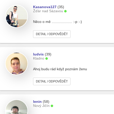
Kasanova127
(35)
Žďár nad Sázavou
Něco o mě .................... :-p :-)
DETAIL / ODPOVĚDĚT
ludvis
(39)
Kladno
Ahoj budu rád když poznám ženu
DETAIL / ODPOVĚDĚT
lenin
(58)
Nový Jičín