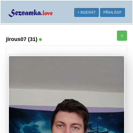
+ INZERÁT
PŘIHLÁSIT
<
jirous07
(31)