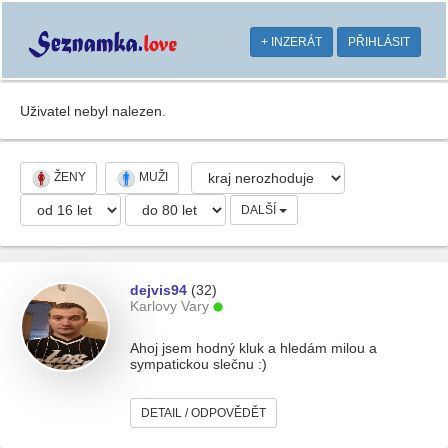
+ INZERÁT
PŘIHLÁSIT
Uživatel nebyl nalezen.
ŽENY
MUŽI
DALŠÍ
dejvis94
(32)
Karlovy Vary
Ahoj jsem hodný kluk a hledám milou a
sympatickou slečnu :)
DETAIL / ODPOVĚDĚT