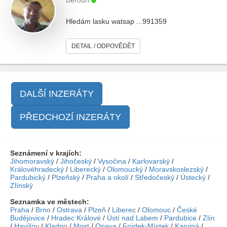
Beroun
Hledám lasku watsap ...991359
DETAIL / ODPOVĚDĚT
DALŠÍ INZERÁTY
PŘEDCHOZÍ INZERÁTY
Seznámení v krajích:
Jihomoravský
/
Jihočeský
/
Vysočina
/
Karlovarský
/
Královéhradecký
/
Liberecký
/
Olomoucký
/
Moravskoslezský
/
Pardubický
/
Plzeňský
/
Praha a okolí
/
Středočeský
/
Ústecký
/
Zlínský
Seznamka ve městech:
Praha
/
Brno
/
Ostrava
/
Plzeň
/
Liberec
/
Olomouc
/
České
Budějovice
/
Hradec Králové
/
Ústí nad Labem
/
Pardubice
/
Zlín
/
Havířov
/
Kladno
/
Most
/
Opava
/
Frýdek-Místek
/
Karviná
/