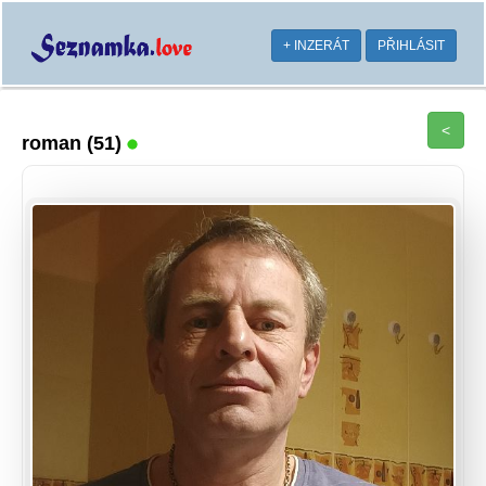
+ INZERÁT
PŘIHLÁSIT
<
roman
(51)