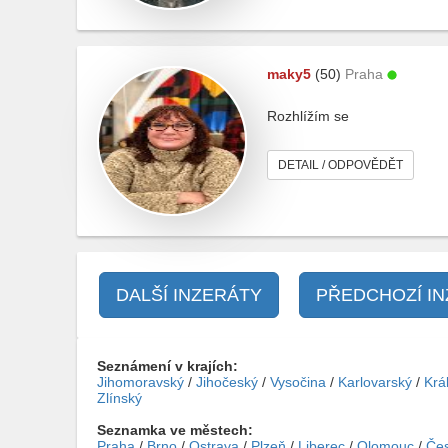
maky5
(50)
Praha
Rozhlížím se
DETAIL / ODPOVĚDĚT
DALŠÍ INZERÁTY
PŘEDCHOZÍ I
Seznámení v krajích:
Jihomoravský
/
Jihočeský
/
Vysočina
/
Karlovarský
/
Krá
Zlínský
Seznamka ve městech:
Praha
/
Brno
/
Ostrava
/
Plzeň
/
Liberec
/
Olomouc
/
Čes