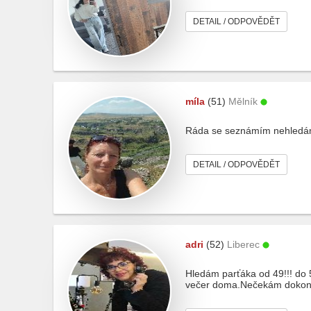
DETAIL / ODPOVĚDĚT
míla
(51)
Mělník
Ráda se seznámím nehledám
DETAIL / ODPOVĚDĚT
adri
(52)
Liberec
Hledám parťáka od 49!!! do 
večer doma.Nečekám dokonal