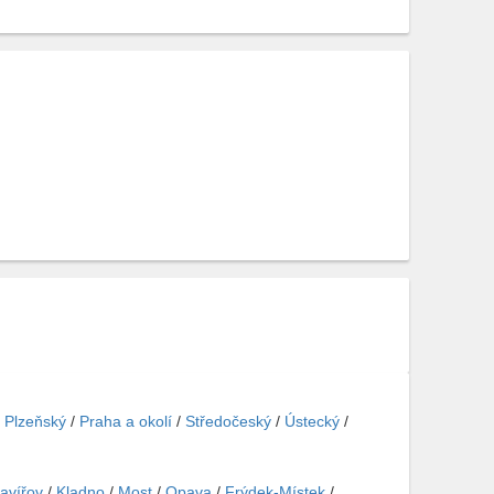
/
Plzeňský
/
Praha a okolí
/
Středočeský
/
Ústecký
/
avířov
/
Kladno
/
Most
/
Opava
/
Frýdek-Místek
/