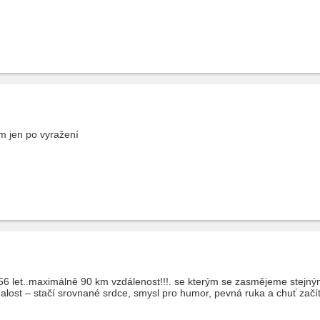
 jen po vyražení
56 let..maximálně 90 km vzdálenost!!!. se kterým se zasmějeme stejným 
ost – stačí srovnané srdce, smysl pro humor, pevná ruka a chuť začí