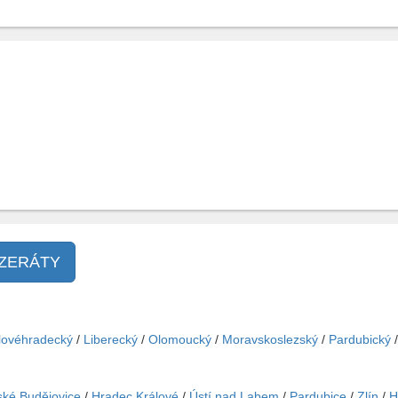
NZERÁTY
lovéhradecký
/
Liberecký
/
Olomoucký
/
Moravskoslezský
/
Pardubický
ké Budějovice
/
Hradec Králové
/
Ústí nad Labem
/
Pardubice
/
Zlín
/
H