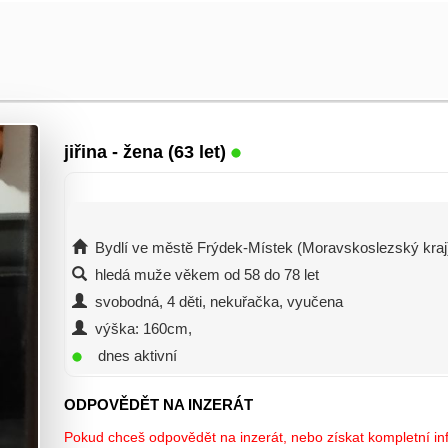
jiřina
- žena (63 let)
Bydlí ve městě Frýdek-Místek (Moravskoslezský kraj
hledá muže věkem od 58 do 78 let
svobodná, 4 děti, nekuřačka, vyučena
výška: 160cm,
dnes aktivní
ODPOVĚDĚT NA INZERÁT
Pokud chceš odpovědět na inzerát, nebo získat kompletní inf