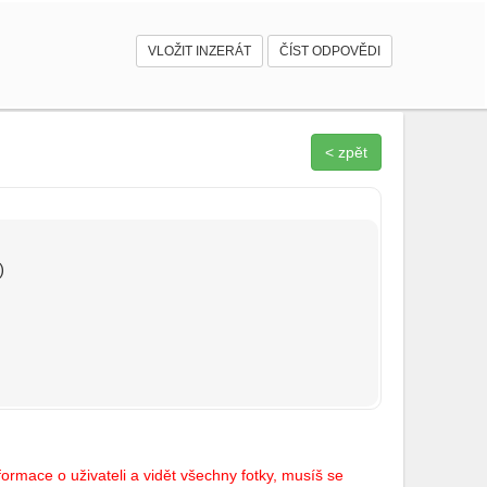
VLOŽIT INZERÁT
ČÍST ODPOVĚDI
< zpět
)
ormace o uživateli a vidět všechny fotky, musíš se