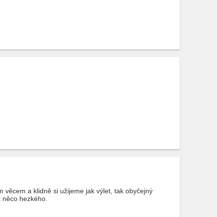
věcem a klidně si užijeme jak výlet, tak obyčejný
t něco hezkého.