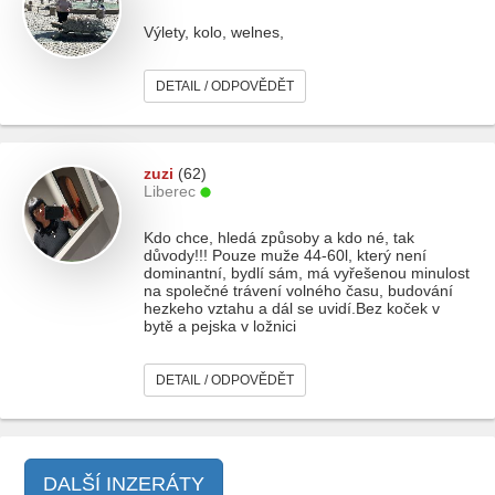
Výlety, kolo, welnes,
DETAIL / ODPOVĚDĚT
zuzi
(62)
Liberec
Kdo chce, hledá způsoby a kdo né, tak
důvody!!! Pouze muže 44-60l, který není
dominantní, bydlí sám, má vyřešenou minulost
na společné trávení volného času, budování
hezkeho vztahu a dál se uvidí.Bez koček v
bytě a pejska v ložnici
DETAIL / ODPOVĚDĚT
DALŠÍ INZERÁTY