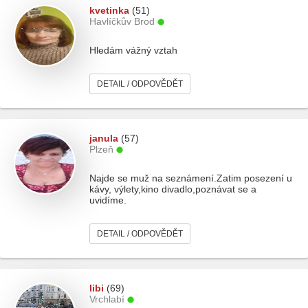
kvetinka
(51)
Havlíčkův Brod
Hledám vážný vztah
DETAIL / ODPOVĚDĚT
janula
(57)
Plzeň
Najde se muž na seznámení.Zatim posezení u
kávy, výlety,kino divadlo,poznávat se a
uvidíme.
DETAIL / ODPOVĚDĚT
libi
(69)
Vrchlabí