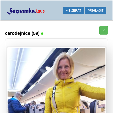
+ INZERÁT
PŘIHLÁSIT
<
carodejnice
(59)