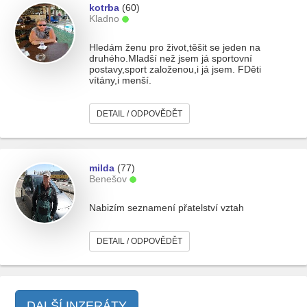
kotrba
(60)
Kladno
Hledám ženu pro život,těšit se jeden na
druhého.Mladší než jsem já sportovní
postavy,sport založenou,i já jsem. FDěti
vítány,i menší.
DETAIL / ODPOVĚDĚT
milda
(77)
Benešov
Nabizím seznamení přatelství vztah
DETAIL / ODPOVĚDĚT
DALŠÍ INZERÁTY