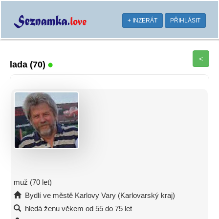
+ INZERÁT
PŘIHLÁSIT
<
lada
(70)
muž (70 let)
Bydlí ve městě Karlovy Vary (Karlovarský kraj)
hledá ženu věkem od 55 do 75 let