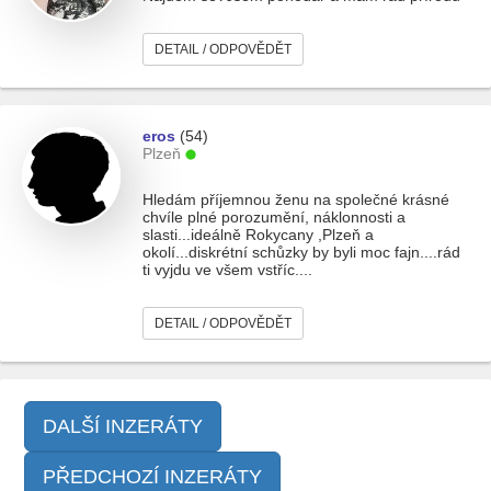
DETAIL / ODPOVĚDĚT
eros
(54)
Plzeň
Hledám příjemnou ženu na společné krásné
chvíle plné porozumění, náklonnosti a
slasti...ideálně Rokycany ,Plzeň a
okolí...diskrétní schůzky by byli moc fajn....rád
ti vyjdu ve všem vstříc....
DETAIL / ODPOVĚDĚT
DALŠÍ INZERÁTY
PŘEDCHOZÍ INZERÁTY