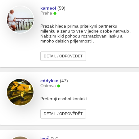
karneol
(59)
Praha
Prazak hleda prima pritelkyni partnerku
milenku a zenu to vse v jedne osobe natrvalo .
Nabizim klid pohodu rozmazlovani lasku a
mnoho dalsich prijemnosti .
DETAIL / ODPOVĚDĚT
eddykko
(47)
Ostrava
Preferuji osobní kontakt.
DETAIL / ODPOVĚDĚT
leoš
(37)