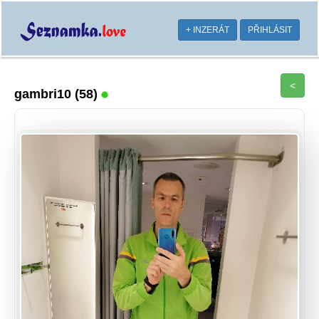
+ INZERÁT
PŘIHLÁSIT
<
gambri10
(58)