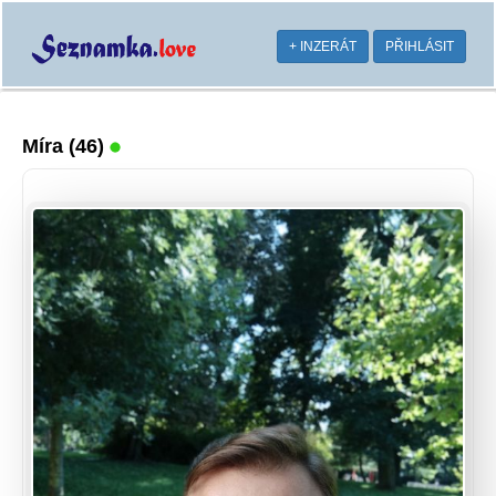
+ INZERÁT
PŘIHLÁSIT
Míra
(46)