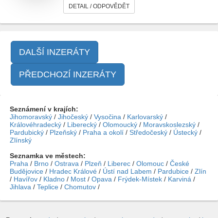
DETAIL / ODPOVĚDĚT
DALŠÍ INZERÁTY
PŘEDCHOZÍ INZERÁTY
Seznámení v krajích:
Jihomoravský
/
Jihočeský
/
Vysočina
/
Karlovarský
/
Královéhradecký
/
Liberecký
/
Olomoucký
/
Moravskoslezský
/
Pardubický
/
Plzeňský
/
Praha a okolí
/
Středočeský
/
Ústecký
/
Zlínský
Seznamka ve městech:
Praha
/
Brno
/
Ostrava
/
Plzeň
/
Liberec
/
Olomouc
/
České
Budějovice
/
Hradec Králové
/
Ústí nad Labem
/
Pardubice
/
Zlín
/
Havířov
/
Kladno
/
Most
/
Opava
/
Frýdek-Místek
/
Karviná
/
Jihlava
/
Teplice
/
Chomutov
/