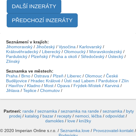
DALŠÍ INZERÁTY
PŘEDCHOZÍ INZERÁTY
Seznámení v krajích:
Jihomoravský
/
Jihočeský
/
Vysočina
/
Karlovarský
/
Královéhradecký
/
Liberecký
/
Olomoucký
/
Moravskoslezský
/
Pardubický
/
Plzeňský
/
Praha a okolí
/
Středočeský
/
Ústecký
/
Zlínský
Seznamka ve městech:
Praha
/
Brno
/
Ostrava
/
Plzeň
/
Liberec
/
Olomouc
/
České
Budějovice
/
Hradec Králové
/
Ústí nad Labem
/
Pardubice
/
Zlín
/
Havířov
/
Kladno
/
Most
/
Opava
/
Frýdek-Místek
/
Karviná
/
Jihlava
/
Teplice
/
Chomutov
/
Partneri:
rande
/
seznamka
/
seznamka na rande
/
seznamka
/
byty
prodej
/
katalog
/
bazar
/
recepty
/
nemoci, léčba
/
odpovídat
/
damokles
/
love
/
knížky
© 2020 Imperian Online s.r.o. /
Seznamka.love
/
Provozovatel-kontakt
/
Podmínky