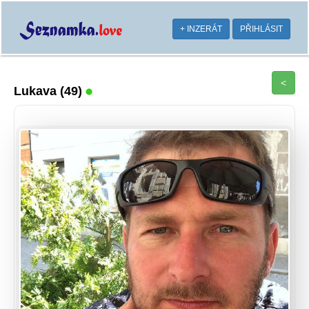
+ INZERÁT
PŘIHLÁSIT
<
Lukava
(49)