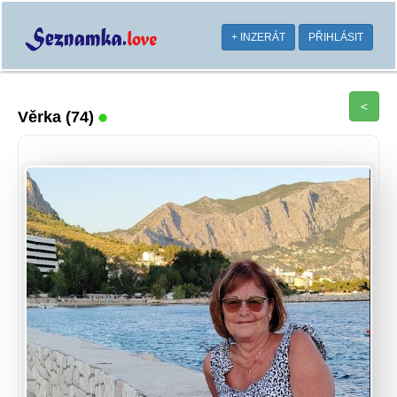
+ INZERÁT
PŘIHLÁSIT
<
Věrka
(74)