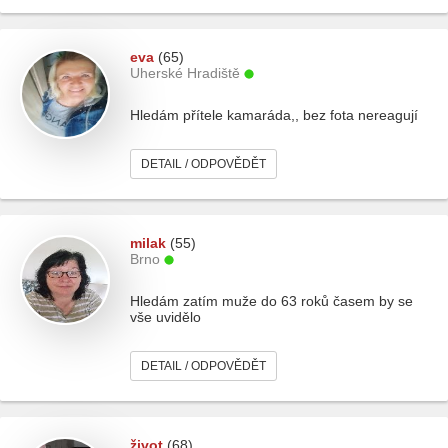
eva
(65)
Uherské Hradiště
Hledám přítele kamaráda,, bez fota nereagují
DETAIL / ODPOVĚDĚT
milak
(55)
Brno
Hledám zatím muže do 63 roků časem by se
vše uvidělo
DETAIL / ODPOVĚDĚT
život
(68)