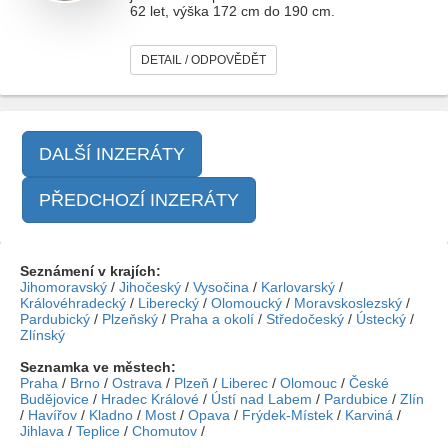
62 let, výška 172 cm do 190 cm.
DETAIL / ODPOVĚDĚT
DALŠÍ INZERÁTY
PŘEDCHOZÍ INZERÁTY
Seznámení v krajích:
Jihomoravský
/
Jihočeský
/
Vysočina
/
Karlovarský
/
Královéhradecký
/
Liberecký
/
Olomoucký
/
Moravskoslezský
/
Pardubický
/
Plzeňský
/
Praha a okolí
/
Středočeský
/
Ústecký
/
Zlínský
Seznamka ve městech:
Praha
/
Brno
/
Ostrava
/
Plzeň
/
Liberec
/
Olomouc
/
České
Budějovice
/
Hradec Králové
/
Ústí nad Labem
/
Pardubice
/
Zlín
/
Havířov
/
Kladno
/
Most
/
Opava
/
Frýdek-Místek
/
Karviná
/
Jihlava
/
Teplice
/
Chomutov
/