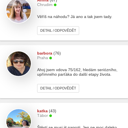
Anina
(67)
Chrudim
Věříš na náhodu? Já ano a tak jsem tady.
DETAIL / ODPOVĚDĚT
barbora
(76)
Praha
Ahoj jsem vdova 75/162, hledám seriózního,
upřímného parťáka do další etapy života.
DETAIL / ODPOVĚDĚT
katka
(43)
Tábor
Štěstí se musi jit naproti. Jen ne moc daleko..