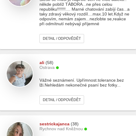
někde poblíž TÁBORA...ne přes celou
republiku!!!!!!!.... Marné chatování zabíjí čas...a
taky zdravý věkový rozdíl....max.10 let.Když ne
odpovím, nemám zajem...nezlobte se,reakce
při odmítnutí nebývají příjemné
DETAIL / ODPOVĚDĚT
ali
(58)
Ostrava
Vážné seznámení. Upřímnost.tolerance.bez
lži.Nehledám nekonečné psaní bez fotky...
DETAIL / ODPOVĚDĚT
sestrickajanca
(38)
Rychnov nad Kněžnou