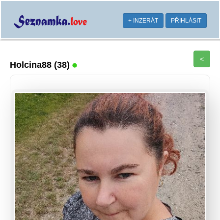
+ INZERÁT
PŘIHLÁSIT
<
Holcina88
(38)