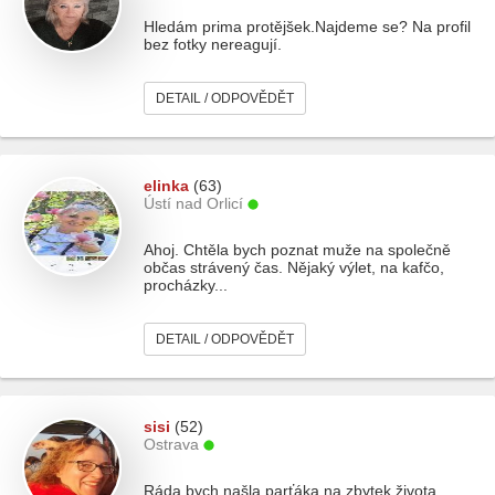
Hledám prima protějšek.Najdeme se? Na profil
bez fotky nereagují.
DETAIL / ODPOVĚDĚT
elinka
(63)
Ústí nad Orlicí
Ahoj. Chtěla bych poznat muže na společně
občas strávený čas. Nějaký výlet, na kafčo,
procházky...
DETAIL / ODPOVĚDĚT
sisi
(52)
Ostrava
Ráda bych našla parťáka na zbytek života.