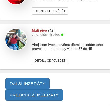
DETAIL / ODPOVĚDĚT
Malí pivo
(42)
Jindřichův Hradec
Ahoj jsem Iveta s dvěma dětmi a hledám toho
pravého do nepohody věk od 37 do 45
DETAIL / ODPOVĚDĚT
DALŠÍ INZERÁTY
PŘEDCHOZÍ INZERÁTY