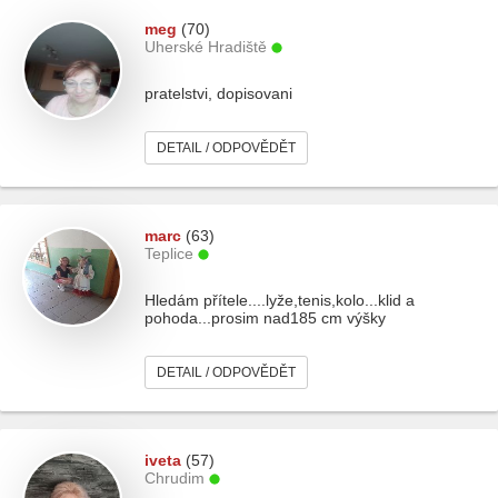
meg
(70)
Uherské Hradiště
pratelstvi, dopisovani
DETAIL / ODPOVĚDĚT
marc
(63)
Teplice
Hledám přítele....lyže,tenis,kolo...klid a
pohoda...prosim nad185 cm výšky
DETAIL / ODPOVĚDĚT
iveta
(57)
Chrudim