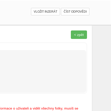
VLOŽIT INZERÁT
ČÍST ODPOVĚDI
< zpět
ormace o uživateli a vidět všechny fotky, musíš se