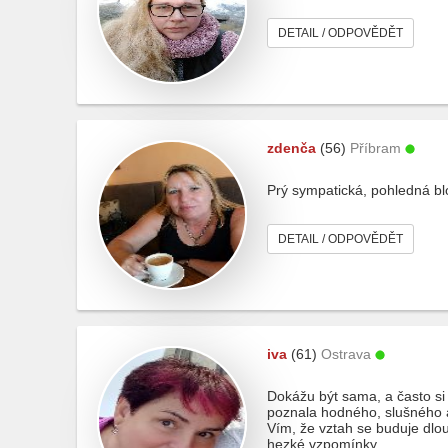
DETAIL / ODPOVĚDĚT
zdenča
(56)
Příbram
Prý sympatická, pohledná bl
DETAIL / ODPOVĚDĚT
iva
(61)
Ostrava
Dokážu být sama, a často si 
poznala hodného, slušného a
Vím, že vztah se buduje dlouh
hezké vzpomínky.