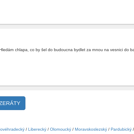
Hledám chlapa, co by šel do budoucna bydlet za mnou na vesnici do ba
NZERÁTY
lovéhradecký
/
Liberecký
/
Olomoucký
/
Moravskoslezský
/
Pardubický