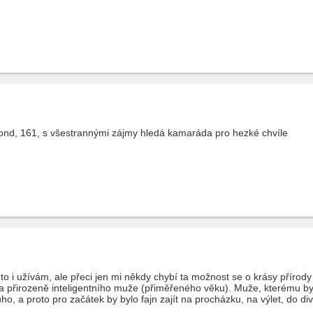
ond, 161, s všestrannými zájmy hledá kamaráda pro hezké chvíle
to i užívám, ale přeci jen mi někdy chybí ta možnost se o krásy přírody
 přirozeně inteligentního muže (přiměřeného věku). Muže, kterému byc
o, a proto pro začátek by bylo fajn zajít na procházku, na výlet, do div