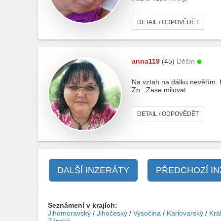
DETAIL / ODPOVĚDĚT
anna119
(45)
Děčín
Na vztah na dálku nevěřím. 
Zn.: Zase milovat
DETAIL / ODPOVĚDĚT
DALŠÍ INZERÁTY
PŘEDCHOZÍ I
Seznámení v krajích:
Jihomoravský
/
Jihočeský
/
Vysočina
/
Karlovarský
/
Krá