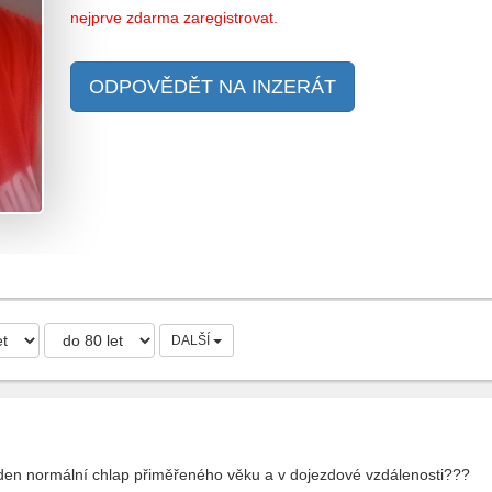
nejprve zdarma zaregistrovat.
ODPOVĚDĚT NA INZERÁT
DALŠÍ
den normální chlap přiměřeného věku a v dojezdové vzdálenosti???