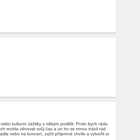
 nebo kulturní zážitky s někým podělit. Proto bych ráda
h mohla věnovat svůj čas a on ho se mnou trávil rád.
adla nebo na koncert, zažít příjemné chvíle a vytvořit si