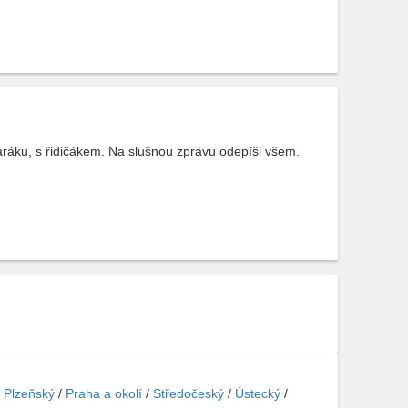
ráku, s řidičákem. Na slušnou zprávu odepíši všem.
/
Plzeňský
/
Praha a okolí
/
Středočeský
/
Ústecký
/