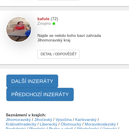
kafule
(72)
Znojmo
Najde se nekdo koho baví zahrada
Jihomoravský kraj
DETAIL / ODPOVĚDĚT
DALŠÍ INZERÁTY
PŘEDCHOZÍ INZERÁTY
Seznámení v krajích:
Jihomoravský
/
Jihočeský
/
Vysočina
/
Karlovarský
/
Královéhradecký
/
Liberecký
/
Olomoucký
/
Moravskoslezský
/
Pardubický
/
Plzeňský
/
Praha a okolí
/
Středočeský
/
Ústecký
/