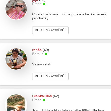
Praha
Chtěla bych najet hodně přítele a hezké večery
procházky
DETAIL / ODPOVĚDĚT
renča
(49)
Beroun
Vážný vztah
DETAIL / ODPOVĚDĚT
Blanka1964
(62)
Praha
Jsem štíhlá a blonďatá ve věku 60let. Hledám