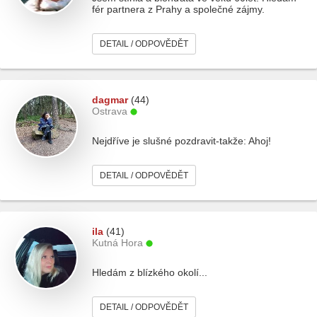
fér partnera z Prahy a společné zájmy.
DETAIL / ODPOVĚDĚT
dagmar
(44)
Ostrava
Nejdříve je slušné pozdravit-takže: Ahoj!
DETAIL / ODPOVĚDĚT
ila
(41)
Kutná Hora
Hledám z blízkého okolí...
DETAIL / ODPOVĚDĚT