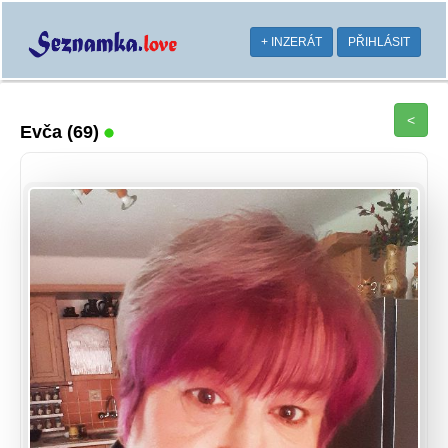
+ INZERÁT
PŘIHLÁSIT
<
Evča
(69)