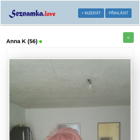
+ INZERÁT
PŘIHLÁSIT
<
Anna K
(56)