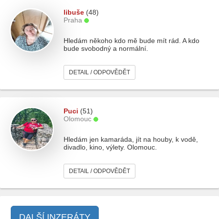
libuše
(48)
Praha
Hledám někoho kdo mě bude mít rád. A kdo
bude svobodný a normální.
DETAIL / ODPOVĚDĚT
Puci
(51)
Olomouc
Hledám jen kamaráda, jít na houby, k vodě,
divadlo, kino, výlety. Olomouc.
DETAIL / ODPOVĚDĚT
DALŠÍ INZERÁTY