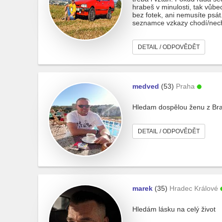
hrabeš v minulosti, tak vůbe
bez fotek, ani nemusíte psát
seznamce vzkazy chodí/nec
DETAIL / ODPOVĚDĚT
medved
(53)
Praha
Hledam dospělou ženu z Bra
DETAIL / ODPOVĚDĚT
marek
(35)
Hradec Králové
Hledám lásku na celý život