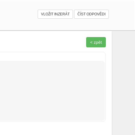
VLOŽIT INZERÁT
ČÍST ODPOVĚDI
< zpět