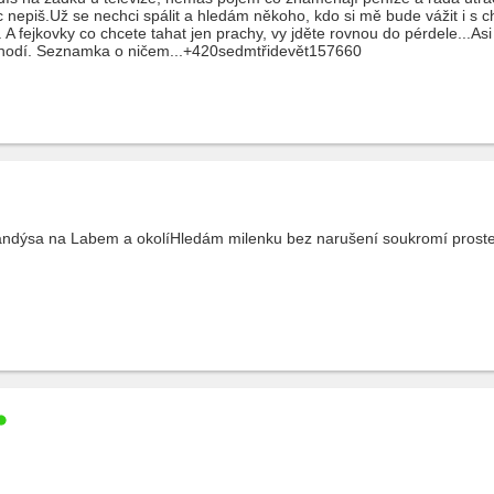
c nepiš.Už se nechci spálit a hledám někoho, kdo si mě bude vážit i s ch
. A fejkovky co chcete tahat jen prachy, vy jděte rovnou do pérdele...A
hodí. Seznamka o ničem...+420sedmtřidevět157660
ndýsa na Labem a okolíHledám milenku bez narušení soukromí proste s