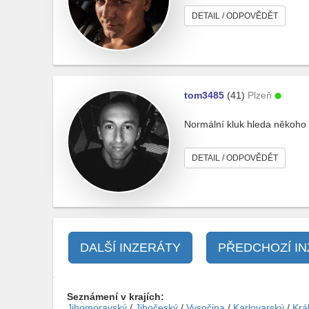
DETAIL / ODPOVĚDĚT
tom3485
(41)
Plzeň
Normální kluk hleda někoho
DETAIL / ODPOVĚDĚT
DALŠÍ INZERÁTY
PŘEDCHOZÍ I
Seznámení v krajích:
Jihomoravský
/
Jihočeský
/
Vysočina
/
Karlovarský
/
Krá