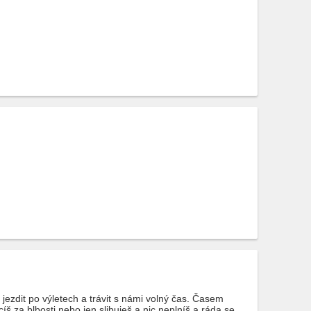
zdit po výletech a trávit s námi volný čas. Časem
š za blbosti nebo jen slibuješ a nic neplníš a ráda se