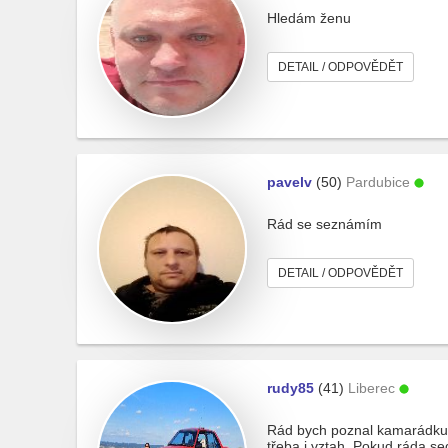
Hledám ženu
DETAIL / ODPOVĚDĚT
pavelv
(50)
Pardubice
Rád se seznámím
DETAIL / ODPOVĚDĚT
rudy85
(41)
Liberec
Rád bych poznal kamarádku, 
třeba i vztah. Pokud ráda se