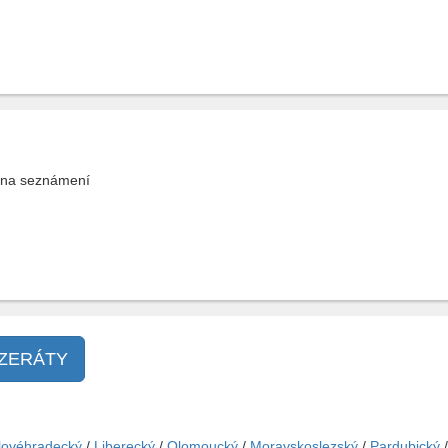
 na seznámení
NZERÁTY
lovéhradecký
/
Liberecký
/
Olomoucký
/
Moravskoslezský
/
Pardubický