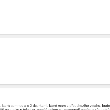
která semnou a s 2 dcerkami, které mám z předchozího vztahu, bude je
díš na zadku u televize, nemáš pojem co znamenají peníze a ráda utrácí