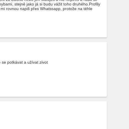
ybami, stejně jako já si budu vážit toho druhého.Profily
si mi rovnou napiš přes Whatssapp, protože na téhle
e potkávat a užívat zivot