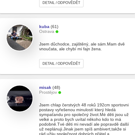
DETAIL / ODPOVĚDĚT
kuba
(61)
Ostrava
Jsem důchodce, zajištěný, ale sám.Mam dvě
vnoučata, ale chybí mi fajn žena.
DETAIL / ODPOVĚDĚT
misak
(48)
Prostějov
Jsem chlap čerstvých 48 roků 192cm sportovni
postavy vyřešenou minulostí který hledá
sympaťandu pro společný život.Mé děti jsou už
velké a proto bych uvítal někoho kdo to má
podobně.Tvé děti mi nevadí ale popravdě další
už neplánuji.Jinak jsem spíš ambivert,takže si
rád užiju společnost dobrých přátel a