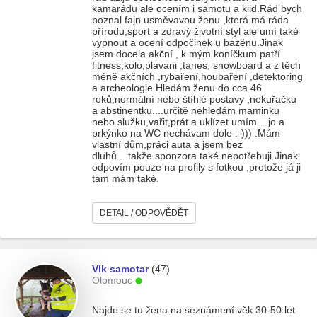
kamarádu ale ocením i samotu a klid.Rád bych
poznal fajn usměvavou ženu ,která má ráda
přírodu,sport a zdravý životní styl ale umí také
vypnout a ocení odpočinek u bazénu.Jinak
jsem docela akční , k mým koníčkum patří
fitness,kolo,plavani ,tanes, snowboard a z těch
méně akčních ,rybaření,houbaření ,detektoring
a archeologie.Hledám ženu do cca 46
roků,normální nebo štíhlé postavy ,nekuřačku
a abstinentku....určitě nehledám maminku
nebo služku,vařit,prát a uklízet umím....jo a
prkýnko na WC nechávam dole :-))) .Mám
vlastní dům,práci auta a jsem bez
dluhů....takže sponzora také nepotřebuji.Jinak
odpovím pouze na profily s fotkou ,protože já ji
tam mám také.
DETAIL / ODPOVĚDĚT
Vlk samotar
(47)
Olomouc
Najde se tu žena na seznámení věk 30-50 let