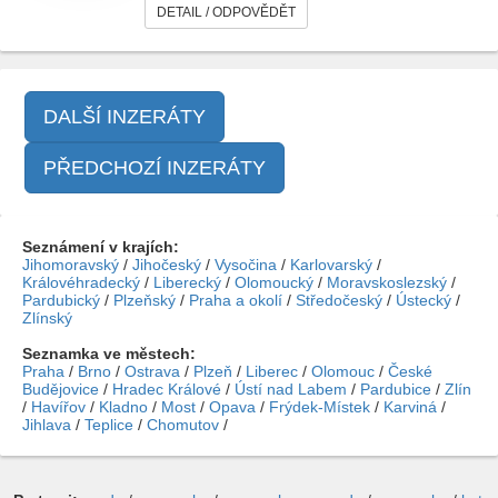
DETAIL / ODPOVĚDĚT
DALŠÍ INZERÁTY
PŘEDCHOZÍ INZERÁTY
Seznámení v krajích:
Jihomoravský
/
Jihočeský
/
Vysočina
/
Karlovarský
/
Královéhradecký
/
Liberecký
/
Olomoucký
/
Moravskoslezský
/
Pardubický
/
Plzeňský
/
Praha a okolí
/
Středočeský
/
Ústecký
/
Zlínský
Seznamka ve městech:
Praha
/
Brno
/
Ostrava
/
Plzeň
/
Liberec
/
Olomouc
/
České
Budějovice
/
Hradec Králové
/
Ústí nad Labem
/
Pardubice
/
Zlín
/
Havířov
/
Kladno
/
Most
/
Opava
/
Frýdek-Místek
/
Karviná
/
Jihlava
/
Teplice
/
Chomutov
/