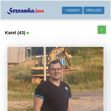
+ INZERÁT
PŘIHLÁSIT
<
Karel
(43)