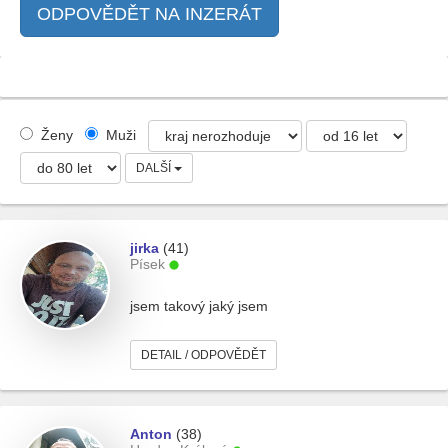
ODPOVĚDĚT NA INZERÁT
Ženy
Muži
DALŠÍ
jirka
(41)
Písek
jsem takový jaký jsem
DETAIL / ODPOVĚDĚT
Anton
(38)