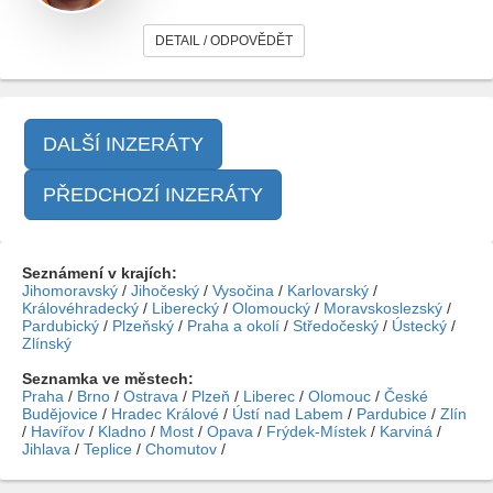
DETAIL / ODPOVĚDĚT
DALŠÍ INZERÁTY
PŘEDCHOZÍ INZERÁTY
Seznámení v krajích:
Jihomoravský
/
Jihočeský
/
Vysočina
/
Karlovarský
/
Královéhradecký
/
Liberecký
/
Olomoucký
/
Moravskoslezský
/
Pardubický
/
Plzeňský
/
Praha a okolí
/
Středočeský
/
Ústecký
/
Zlínský
Seznamka ve městech:
Praha
/
Brno
/
Ostrava
/
Plzeň
/
Liberec
/
Olomouc
/
České
Budějovice
/
Hradec Králové
/
Ústí nad Labem
/
Pardubice
/
Zlín
/
Havířov
/
Kladno
/
Most
/
Opava
/
Frýdek-Místek
/
Karviná
/
Jihlava
/
Teplice
/
Chomutov
/