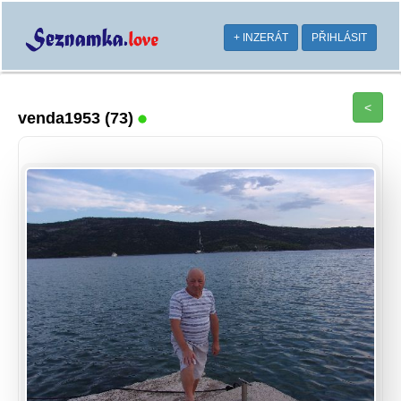
+ INZERÁT
PŘIHLÁSIT
<
venda1953
(73)