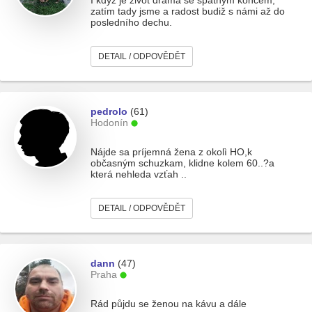
I když je život drama se špatným koncem,
zatím tady jsme a radost budiž s námi až do
posledního dechu.
DETAIL / ODPOVĚDĚT
pedrolo
(61)
Hodonín
Nájde sa príjemná žena z okolì HO,k
občasným schuzkam, klidne kolem 60..?a
která nehleda vzťah ..
DETAIL / ODPOVĚDĚT
dann
(47)
Praha
Rád půjdu se ženou na kávu a dále