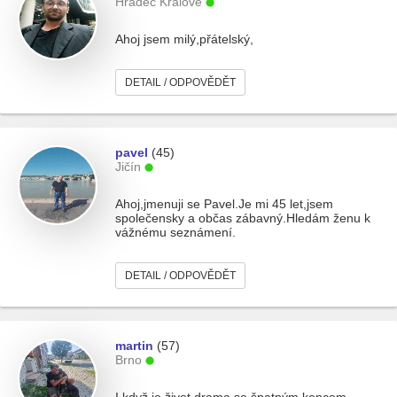
Hradec Králové
Ahoj jsem milý,přátelský,
DETAIL / ODPOVĚDĚT
pavel
(45)
Jičín
Ahoj,jmenuji se Pavel.Je mi 45 let,jsem
společensky a občas zábavný.Hledám ženu k
vážnému seznámení.
DETAIL / ODPOVĚDĚT
martin
(57)
Brno