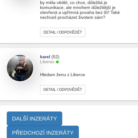
by měla vědět, co chce, důležitá je
komunikace, ale mnohem důležitější je
otevřená a upřímná povaha bez lží! Také
nechceš procházet životem sám?
DETAIL / ODPOVĚDĚT
karel
(52)
Liberec
Hledam ženu z Liberce
DETAIL / ODPOVĚDĚT
DALŠÍ INZERÁTY
PŘEDCHOZÍ INZERÁTY