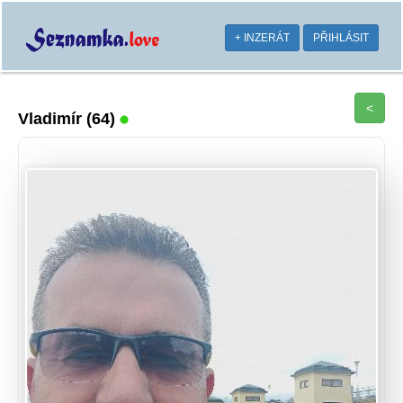
+ INZERÁT
PŘIHLÁSIT
<
Vladimír
(64)