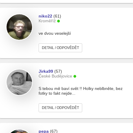
niko22
(61)
Kroměříž
ve dvou veselejší
DETAIL / ODPOVĚDĚT
Jirka99
(57)
České Budějovice
S tebou mě baví svět !! Holky neblbněte, bez
fotky to fakt nejde...
DETAIL / ODPOVĚDĚT
pepa
(67)