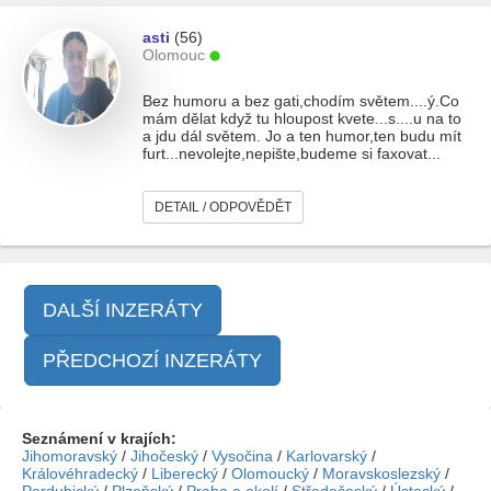
asti
(56)
Olomouc
Bez humoru a bez gati,chodím světem....ý.Co
mám dělat když tu hloupost kvete...s....u na to
a jdu dál světem. Jo a ten humor,ten budu mít
furt...nevolejte,nepište,budeme si faxovat...
DETAIL / ODPOVĚDĚT
DALŠÍ INZERÁTY
PŘEDCHOZÍ INZERÁTY
Seznámení v krajích:
Jihomoravský
/
Jihočeský
/
Vysočina
/
Karlovarský
/
Královéhradecký
/
Liberecký
/
Olomoucký
/
Moravskoslezský
/