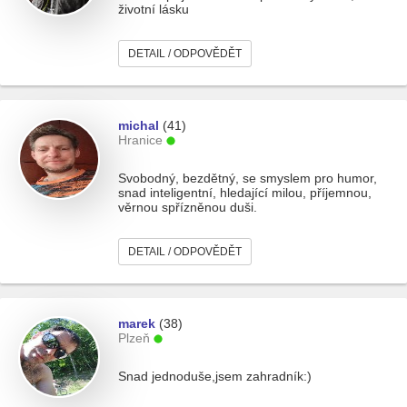
životní lásku
DETAIL / ODPOVĚDĚT
michal
(41)
Hranice
Svobodný, bezdětný, se smyslem pro humor,
snad inteligentní, hledající milou, příjemnou,
věrnou spřízněnou duši.
DETAIL / ODPOVĚDĚT
marek
(38)
Plzeň
Snad jednoduše,jsem zahradník:)