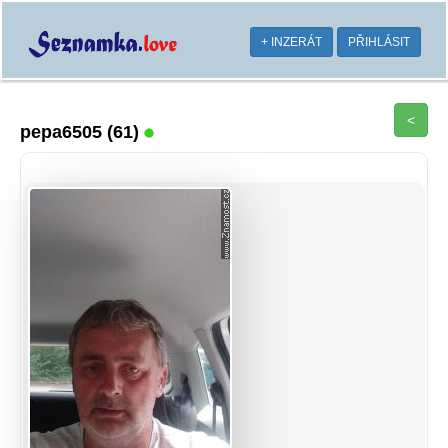
+ INZERÁT
PŘIHLÁSIT
<
pepa6505
(61)