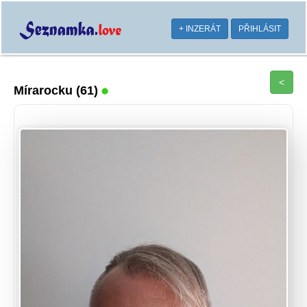
+ INZERÁT
PŘIHLÁSIT
<
Mírarocku
(61)