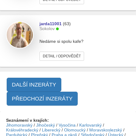
jarda11001
(63)
Sokolov
Nedáme si spolu kafe?
DETAIL / ODPOVĚDĚT
DALŠÍ INZERÁTY
PŘEDCHOZÍ INZERÁTY
Seznámení v krajích:
Jihomoravský
/
Jihočeský
/
Vysočina
/
Karlovarský
/
Královéhradecký
/
Liberecký
/
Olomoucký
/
Moravskoslezský
/
Pardubický
/
Plzeňský
/
Praha a okolí
/
Středočeský
/
Ústecký
/