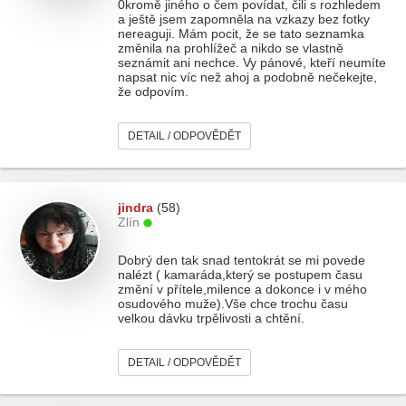
0kromě jiného o čem povídat, čili s rozhledem
a ještě jsem zapomněla na vzkazy bez fotky
nereaguji. Mám pocit, že se tato seznamka
změnila na prohlížeč a nikdo se vlastně
seznámit ani nechce. Vy pánové, kteří neumíte
napsat nic víc než ahoj a podobně nečekejte,
že odpovím.
DETAIL / ODPOVĚDĚT
jindra
(58)
Zlín
Dobrý den tak snad tentokrát se mi povede
nalézt ( kamaráda,který se postupem času
změní v přítele,milence a dokonce i v mého
osudového muže).Vše chce trochu času
velkou dávku trpělivosti a chtění.
DETAIL / ODPOVĚDĚT