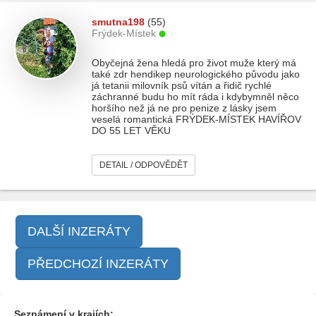
smutna198
(55)
Frýdek-Místek
Obyčejná žena hledá pro život muže který má
také zdr hendikep neurologického původu jako
já tetanii milovník psů vítán a řidič rychlé
záchranné budu ho mít ráda i kdybymněl něco
horšího než já ne pro penize z lásky jsem
veselá romantická FRÝDEK-MÍSTEK HAVÍŘOV
DO 55 LET VĚKU
DETAIL / ODPOVĚDĚT
DALŠÍ INZERÁTY
PŘEDCHOZÍ INZERÁTY
Seznámení v krajích: