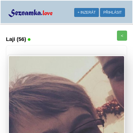
+ INZERÁT
PŘIHLÁSIT
<
Laji
(56)