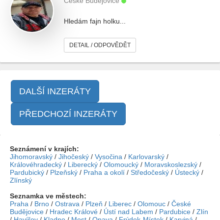
České Budějovice
Hledám fajn holku...
DETAIL / ODPOVĚDĚT
DALŠÍ INZERÁTY
PŘEDCHOZÍ INZERÁTY
Seznámení v krajích:
Jihomoravský
/
Jihočeský
/
Vysočina
/
Karlovarský
/
Královéhradecký
/
Liberecký
/
Olomoucký
/
Moravskoslezský
/
Pardubický
/
Plzeňský
/
Praha a okolí
/
Středočeský
/
Ústecký
/
Zlínský
Seznamka ve městech:
Praha
/
Brno
/
Ostrava
/
Plzeň
/
Liberec
/
Olomouc
/
České
Budějovice
/
Hradec Králové
/
Ústí nad Labem
/
Pardubice
/
Zlín
/
Havířov
/
Kladno
/
Most
/
Opava
/
Frýdek-Místek
/
Karviná
/