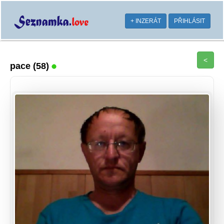
+ INZERÁT
PŘIHLÁSIT
<
pace
(58)