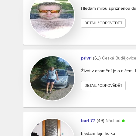
Hledám milou spřízněnou duš
DETAIL / ODPOVĚDĚT
privri
(61)
České Budějovic
Život v osamění je o ničem. 
DETAIL / ODPOVĚDĚT
bart 77
(49)
Náchod
hledam fajn holku