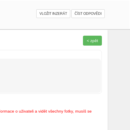
VLOŽIT INZERÁT
ČÍST ODPOVĚDI
< zpět
ormace o uživateli a vidět všechny fotky, musíš se