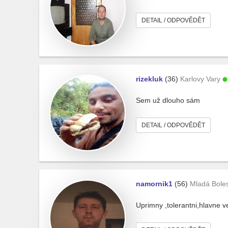
DETAIL / ODPOVĚDĚT
rizekluk
(36)
Karlovy Vary
Sem už dlouho sám
DETAIL / ODPOVĚDĚT
namornik1
(56)
Mladá Bole
Uprimny ,tolerantni,hlavne v