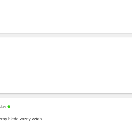
slav
erny hleda vazny vztah.