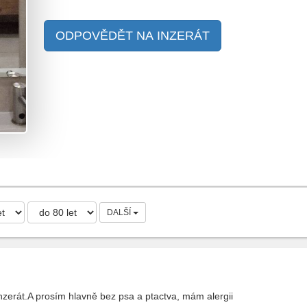
ODPOVĚDĚT NA INZERÁT
DALŠÍ
nzerát.A prosím hlavně bez psa a ptactva, mám alergii