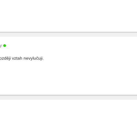
y
ději vztah nevylučuji.