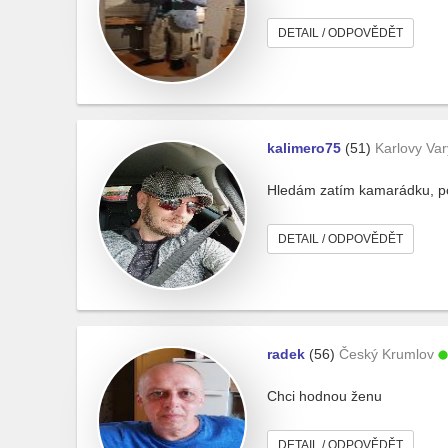
DETAIL / ODPOVĚDĚT
kalimero75
(51)
Karlovy Var
Hledám zatím kamarádku, poz
DETAIL / ODPOVĚDĚT
radek
(56)
Český Krumlov
Chci hodnou ženu
DETAIL / ODPOVĚDĚT