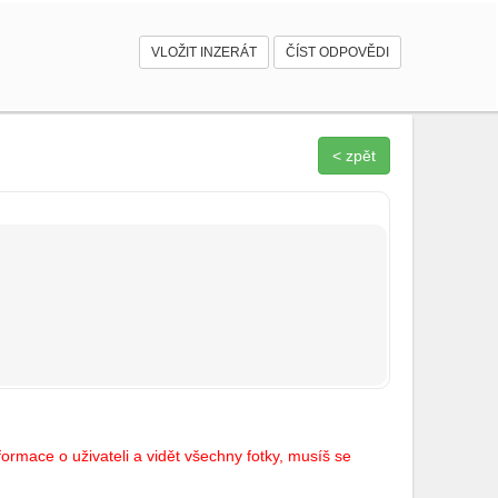
VLOŽIT INZERÁT
ČÍST ODPOVĚDI
< zpět
ormace o uživateli a vidět všechny fotky, musíš se