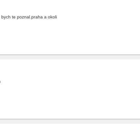
d bych te poznal.praha a okoli
h