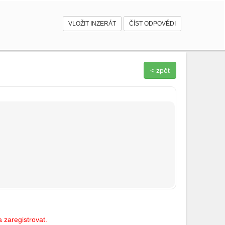
VLOŽIT INZERÁT
ČÍST ODPOVĚDI
< zpět
 zaregistrovat.