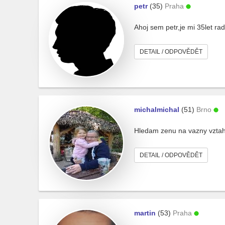
petr
(35)
Praha
Ahoj sem petr,je mi 35let ra
DETAIL / ODPOVĚDĚT
michalmichal
(51)
Brno
Hledam zenu na vazny vzta
DETAIL / ODPOVĚDĚT
martin
(53)
Praha