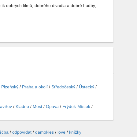
vník dobrých filmů, dobrého divadla a dobré hudby,
/
Plzeňský
/
Praha a okolí
/
Středočeský
/
Ústecký
/
avířov
/
Kladno
/
Most
/
Opava
/
Frýdek-Místek
/
léčba
/
odpovídat
/
damokles
/
love
/
knížky