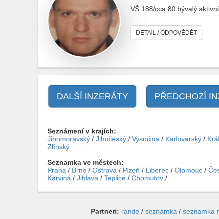
VŠ 188/cca 80 bývalý aktivní
DETAIL / ODPOVĚDĚT
DALŠÍ INZERÁTY
PŘEDCHOZÍ I
Seznámení v krajích:
Jihomoravský
/
Jihočeský
/
Vysočina
/
Karlovarský
/
Krá
Zlínský
Seznamka ve městech:
Praha
/
Brno
/
Ostrava
/
Plzeň
/
Liberec
/
Olomouc
/
Čes
Karviná
/
Jihlava
/
Teplice
/
Chomutov
/
Partneri:
rande
/
seznamka
/
seznamka 