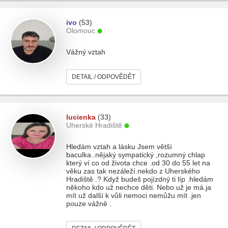
ivo
(53)
Olomouc
Vážný vztah
DETAIL / ODPOVĚDĚT
lucienka
(33)
Uherské Hradiště
Hledám vztah a lásku Jsem větší
baculka..nějaký sympatický ,rozumný chlap
který ví co od života chce .od 30 do 55 let na
věku zas tak nezáleží.nekdo z Uherského
Hradiště .? Když budeš pojízdný ti líp .hledám
někoho kdo už nechce děti. Nebo už je má.ja
mít už další k vůli nemoci nemůžu mít .jen
pouze vážně .