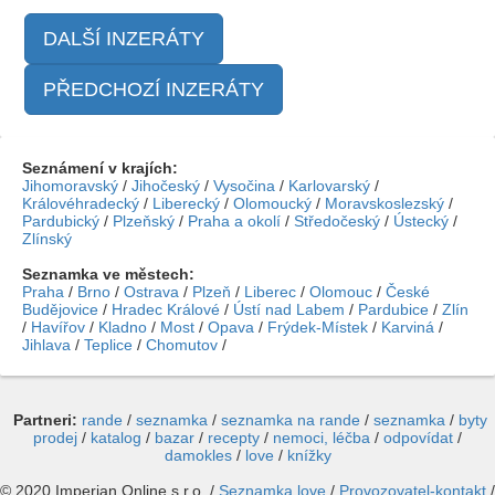
DALŠÍ INZERÁTY
PŘEDCHOZÍ INZERÁTY
Seznámení v krajích:
Jihomoravský
/
Jihočeský
/
Vysočina
/
Karlovarský
/
Královéhradecký
/
Liberecký
/
Olomoucký
/
Moravskoslezský
/
Pardubický
/
Plzeňský
/
Praha a okolí
/
Středočeský
/
Ústecký
/
Zlínský
Seznamka ve městech:
Praha
/
Brno
/
Ostrava
/
Plzeň
/
Liberec
/
Olomouc
/
České
Budějovice
/
Hradec Králové
/
Ústí nad Labem
/
Pardubice
/
Zlín
/
Havířov
/
Kladno
/
Most
/
Opava
/
Frýdek-Místek
/
Karviná
/
Jihlava
/
Teplice
/
Chomutov
/
Partneri:
rande
/
seznamka
/
seznamka na rande
/
seznamka
/
byty
prodej
/
katalog
/
bazar
/
recepty
/
nemoci, léčba
/
odpovídat
/
damokles
/
love
/
knížky
© 2020 Imperian Online s.r.o. /
Seznamka.love
/
Provozovatel-kontakt
/