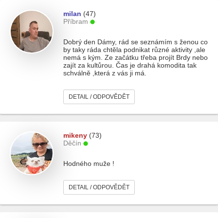
milan
(47)
Příbram
Dobrý den Dámy, rád se seznámím s ženou co
by taky ráda chtěla podnikat různé aktivity ,ale
nemá s kým. Ze začátku třeba projít Brdy nebo
zajít za kultůrou. Čas je drahá komodita tak
schválně ,která z vás ji má.
DETAIL / ODPOVĚDĚT
mikeny
(73)
Děčín
Hodného muže !
DETAIL / ODPOVĚDĚT