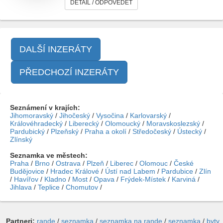
DETAIL / ODPOVĚDĚT
DALŠÍ INZERÁTY
PŘEDCHOZÍ INZERÁTY
Seznámení v krajích:
Jihomoravský
/
Jihočeský
/
Vysočina
/
Karlovarský
/
Královéhradecký
/
Liberecký
/
Olomoucký
/
Moravskoslezský
/
Pardubický
/
Plzeňský
/
Praha a okolí
/
Středočeský
/
Ústecký
/
Zlínský
Seznamka ve městech:
Praha
/
Brno
/
Ostrava
/
Plzeň
/
Liberec
/
Olomouc
/
České
Budějovice
/
Hradec Králové
/
Ústí nad Labem
/
Pardubice
/
Zlín
/
Havířov
/
Kladno
/
Most
/
Opava
/
Frýdek-Místek
/
Karviná
/
Jihlava
/
Teplice
/
Chomutov
/
Partneri:
rande
/
seznamka
/
seznamka na rande
/
seznamka
/
byty