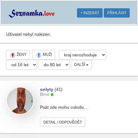
+ INZERÁT
PŘIHLÁSIT
Uživatel nebyl nalezen.
ŽENY
MUŽI
DALŠÍ
onlyty
(41)
Brno
Psát zde mohu cokoliv,...
DETAIL / ODPOVĚDĚT