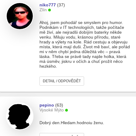
niko777
(37)
Zlín
Ahoj, jsem pohodář se smyslem pro humor.
Podnikám v IT technologiích, takže počítače
mě živí, ale nejradši dobíjím baterky někde
venku. Miluju vodu, krásnou přírodu, staré
hrady a výlety na kole. Rád cestuju a objevuju
místa, která mají duši. Život mě baví, ale pořád
mi v něm chybí jedna důležitá věc – pravá
láska. Třeba se právě tady najde holka, která
má úsměv, jiskru v očích a chuť prožít něco
hezkého.
DETAIL / ODPOVĚDĚT
pepino
(63)
Vysoké Mýto
Dobrý den.Hledam.hodnoiu ženu.