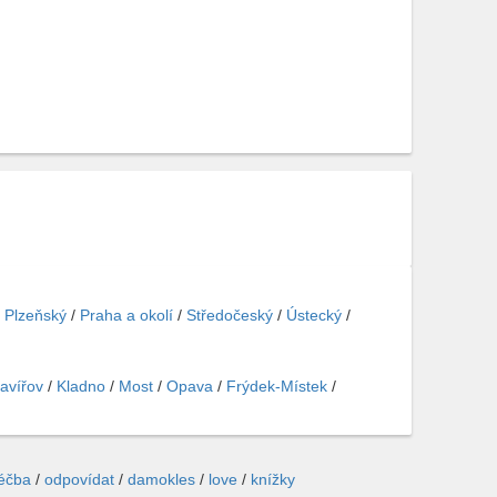
/
Plzeňský
/
Praha a okolí
/
Středočeský
/
Ústecký
/
avířov
/
Kladno
/
Most
/
Opava
/
Frýdek-Místek
/
léčba
/
odpovídat
/
damokles
/
love
/
knížky