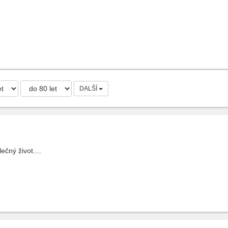
DALŠÍ
čný život....