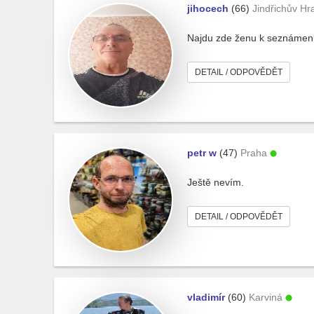
jihocech
(66)
Jindřichův Hr
Najdu zde ženu k seznámen
DETAIL / ODPOVĚDĚT
petr w
(47)
Praha
Ještě nevím.
DETAIL / ODPOVĚDĚT
vladimír
(60)
Karviná