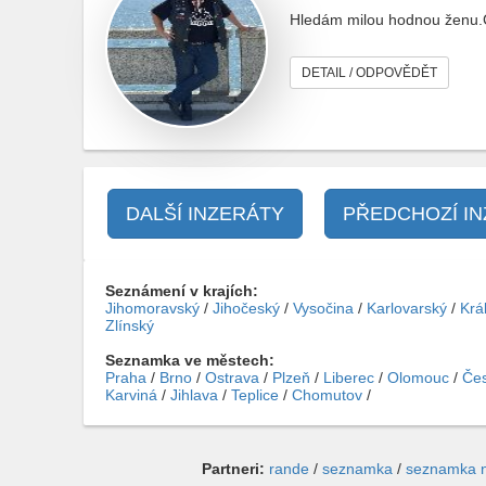
Hledám milou hodnou ženu.Ch
DETAIL / ODPOVĚDĚT
DALŠÍ INZERÁTY
PŘEDCHOZÍ I
Seznámení v krajích:
Jihomoravský
/
Jihočeský
/
Vysočina
/
Karlovarský
/
Krá
Zlínský
Seznamka ve městech:
Praha
/
Brno
/
Ostrava
/
Plzeň
/
Liberec
/
Olomouc
/
Čes
Karviná
/
Jihlava
/
Teplice
/
Chomutov
/
Partneri:
rande
/
seznamka
/
seznamka 