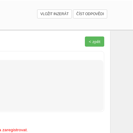
VLOŽIT INZERÁT
ČÍST ODPOVĚDI
< zpět
 zaregistrovat.