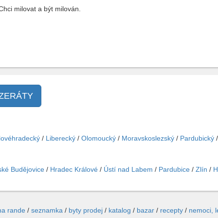
ci milovat a být milován.
NZERÁTY
lovéhradecký
/
Liberecký
/
Olomoucký
/
Moravskoslezský
/
Pardubický
ké Budějovice
/
Hradec Králové
/
Ústí nad Labem
/
Pardubice
/
Zlín
/
H
na rande
/
seznamka
/
byty prodej
/
katalog
/
bazar
/
recepty
/
nemoci, 