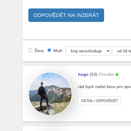
ODPOVĚDĚT NA INZERÁT
Ženy
Muži
hugo
(53)
Chrudim
rád bych našel ženu pro spole
DETAIL / ODPOVĚDĚT