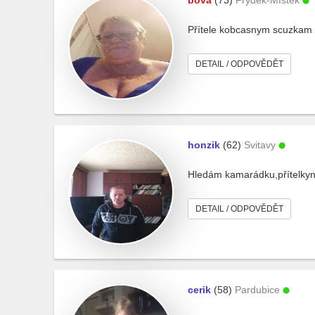
bova
(73)
Frýdek-Místek
Přítele kobcasnym scuzkam
DETAIL / ODPOVĚDĚT
honzik
(62)
Svitavy
Hledám kamarádku,přítelkyn
DETAIL / ODPOVĚDĚT
cerik
(58)
Pardubice