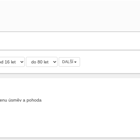
DALŠÍ
ženu úsměv a pohoda