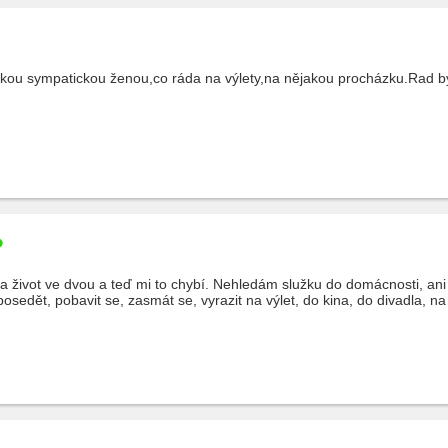
kou sympatickou ženou,co ráda na výlety,na nějakou procházku.Rad byc
 na život ve dvou a teď mi to chybí. Nehledám služku do domácnosti, an
osedět, pobavit se, zasmát se, vyrazit na výlet, do kina, do divadla, na