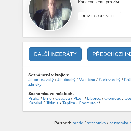
Konecne zenu pro zivot
DETAIL / ODPOVĚDĚT
DALŠÍ INZERÁTY
PŘEDCHOZÍ I
Seznámení v krajích:
Jihomoravský
/
Jihočeský
/
Vysočina
/
Karlovarský
/
Krá
Zlínský
Seznamka ve městech:
Praha
/
Brno
/
Ostrava
/
Plzeň
/
Liberec
/
Olomouc
/
Čes
Karviná
/
Jihlava
/
Teplice
/
Chomutov
/
Partneri:
rande
/
seznamka
/
seznamka 