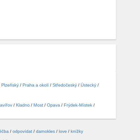
/
Plzeňský
/
Praha a okolí
/
Středočeský
/
Ústecký
/
avířov
/
Kladno
/
Most
/
Opava
/
Frýdek-Místek
/
léčba
/
odpovídat
/
damokles
/
love
/
knížky