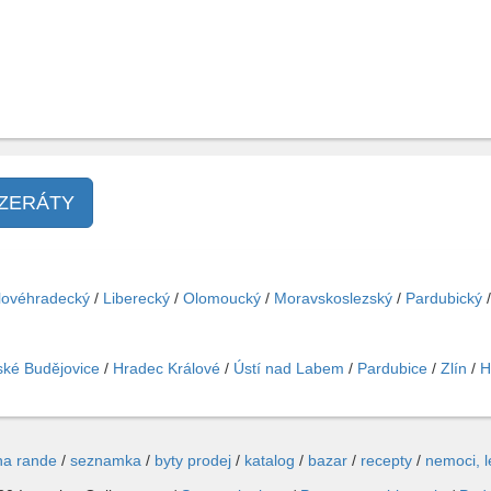
NZERÁTY
lovéhradecký
/
Liberecký
/
Olomoucký
/
Moravskoslezský
/
Pardubický
ké Budějovice
/
Hradec Králové
/
Ústí nad Labem
/
Pardubice
/
Zlín
/
H
na rande
/
seznamka
/
byty prodej
/
katalog
/
bazar
/
recepty
/
nemoci, 