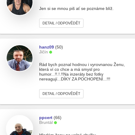
Jen si se mnou piš ať se poznáme blíž.
DETAIL / ODPOVĚDĚT
hanz09
(50)
Jičín
Rád bych poznal hodnou i vyrovnanou Ženu,
která ví co chce a má smysl pro
humor...!!.!.!!Na inzeráty bez fotky
nereagují...DÍKY ZA POCHOPENÍ...!!!
DETAIL / ODPOVĚDĚT
ppcert
(66)
Bruntál