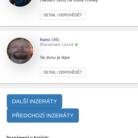
Hledám ženu na volné chvilky
DETAIL / ODPOVĚDĚT
hanz
(46)
Mariánské Lázně
Ve dvou je lépe
DETAIL / ODPOVĚDĚT
DALŠÍ INZERÁTY
PŘEDCHOZÍ INZERÁTY
Seznámení v krajích: