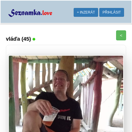
+ INZERÁT
PŘIHLÁSIT
<
vláďa
(45)