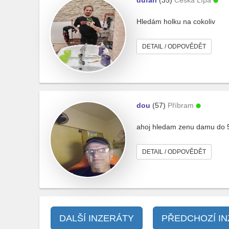
dufan
(35)
Česká Lípa
Hledám holku na cokoliv
DETAIL / ODPOVĚDĚT
dou
(57)
Příbram
ahoj hledam zenu damu do 50
DETAIL / ODPOVĚDĚT
DALŠÍ INZERÁTY
PŘEDCHOZÍ I