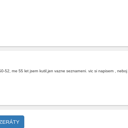
-52, me 55 let jsem kutil,jen vazne seznameni. vic si napisem , neboj
NZERÁTY