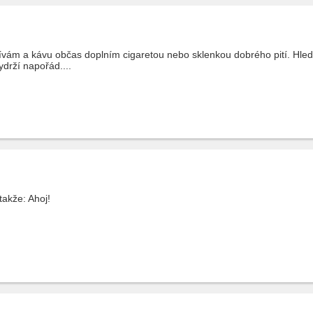
žívám a kávu občas doplním cigaretou nebo sklenkou dobrého pití. Hle
ydrží napořád....
takže: Ahoj!