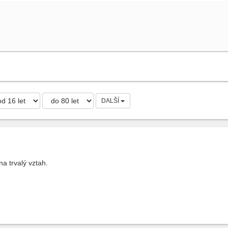
DALŠÍ
a trvalý vztah.