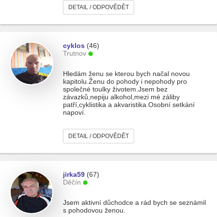
DETAIL / ODPOVĚDĚT
cyklos
(46)
Trutnov
Hledám ženu se kterou bych načal novou
kapitolu.Ženu do pohody i nepohody pro
společné toulky životem.Jsem bez
závazků,nepiju alkohol,mezi mé záliby
patří,cyklistika a akvaristika.Osobní setkání
napoví.
DETAIL / ODPOVĚDĚT
jirka59
(67)
Děčín
Jsem aktivní důchodce a rád bych se seznámil
s pohodovou ženou.