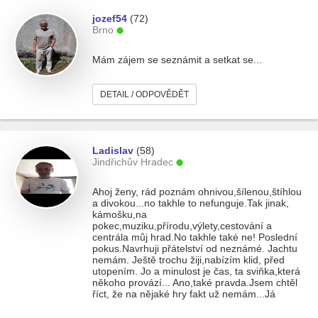
jozef54
(72)
Brno
Mám zájem se seznámit a setkat se...
DETAIL / ODPOVĚDĚT
Ladislav
(58)
Jindřichův Hradec
Ahoj ženy, rád poznám ohnivou,šílenou,štíhlou
a divokou...no takhle to nefunguje.Tak jinak,
kámošku,na
pokec,muziku,přírodu,výlety,cestování a
centrála můj hrad.No takhle také ne! Poslední
pokus.Navrhuji přátelství od neznámé. Jachtu
nemám. Ještě trochu žiji,nabízím klid, před
utopením. Jo a minulost je čas, ta sviňka,která
někoho provází... Ano,také pravda.Jsem chtěl
říct, že na nějaké hry fakt už nemám...Já