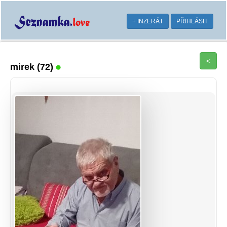
+ INZERÁT
PŘIHLÁSIT
<
mirek
(72)