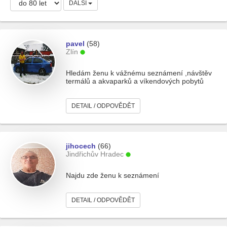
DALŠÍ
pavel
(58)
Zlín
Hledám ženu k vážnému seznámení ,návštěv
termálů a akvaparků a víkendových pobytů
DETAIL / ODPOVĚDĚT
jihocech
(66)
Jindřichův Hradec
Najdu zde ženu k seznámení
DETAIL / ODPOVĚDĚT