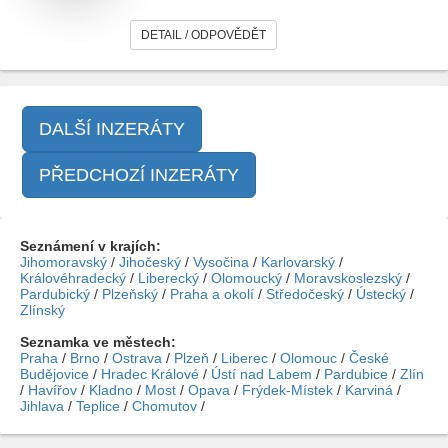
DETAIL / ODPOVĚDĚT
DALŠÍ INZERÁTY
PŘEDCHOZÍ INZERÁTY
Seznámení v krajích:
Jihomoravský
/
Jihočeský
/
Vysočina
/
Karlovarský
/
Královéhradecký
/
Liberecký
/
Olomoucký
/
Moravskoslezský
/
Pardubický
/
Plzeňský
/
Praha a okolí
/
Středočeský
/
Ústecký
/
Zlínský
Seznamka ve městech:
Praha
/
Brno
/
Ostrava
/
Plzeň
/
Liberec
/
Olomouc
/
České
Budějovice
/
Hradec Králové
/
Ústí nad Labem
/
Pardubice
/
Zlín
/
Havířov
/
Kladno
/
Most
/
Opava
/
Frýdek-Místek
/
Karviná
/
Jihlava
/
Teplice
/
Chomutov
/