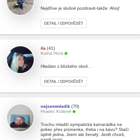
Nejdříve je slušné pozdravit-takže: Ahoj!
DETAIL / ODPOVĚDĚT
ila
(41)
Kutná Hora
Hledám z blízkého okolí...
DETAIL / ODPOVĚDĚT
nejsemmladik
(70)
Hradec Králové
Trochu mladší sympatická kamarádka na
pokec přes písmenka, třeba i na kávu? Stačí
úplně jedna. Jsem ale ženatý. Jestli chceš,
napiš první.