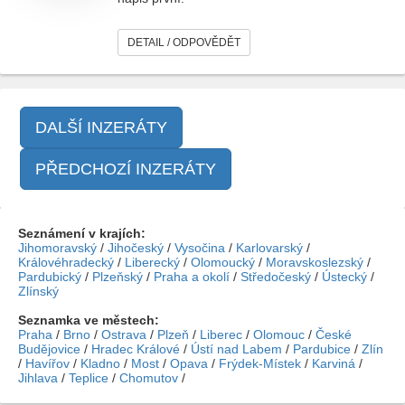
DETAIL / ODPOVĚDĚT
DALŠÍ INZERÁTY
PŘEDCHOZÍ INZERÁTY
Seznámení v krajích:
Jihomoravský
/
Jihočeský
/
Vysočina
/
Karlovarský
/
Královéhradecký
/
Liberecký
/
Olomoucký
/
Moravskoslezský
/
Pardubický
/
Plzeňský
/
Praha a okolí
/
Středočeský
/
Ústecký
/
Zlínský
Seznamka ve městech:
Praha
/
Brno
/
Ostrava
/
Plzeň
/
Liberec
/
Olomouc
/
České
Budějovice
/
Hradec Králové
/
Ústí nad Labem
/
Pardubice
/
Zlín
/
Havířov
/
Kladno
/
Most
/
Opava
/
Frýdek-Místek
/
Karviná
/
Jihlava
/
Teplice
/
Chomutov
/