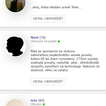
..ahoj, třeba hledám právě Tebe,...
DETAIL / ODPOVĚDĚT
Nord
(74)
Uherské Hradiště
Rád se seznámím se slušnou
nekuřačkou,nealkoholičku veselé povahy
kolem 60 let.Jsem rozvedený, 173cm vysoký,
svalnaté povahy, nekuřák, abst., středoškolák
strojního zaměření na technologii. Nabízím cit,
slušnost, něhu ve vztahu.
DETAIL / ODPOVĚDĚT
toto
(60)
Hlinsko