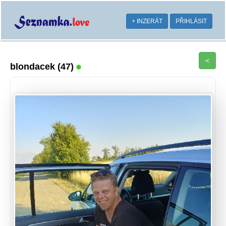
+ INZERÁT
PŘIHLÁSIT
<
blondacek
(47)